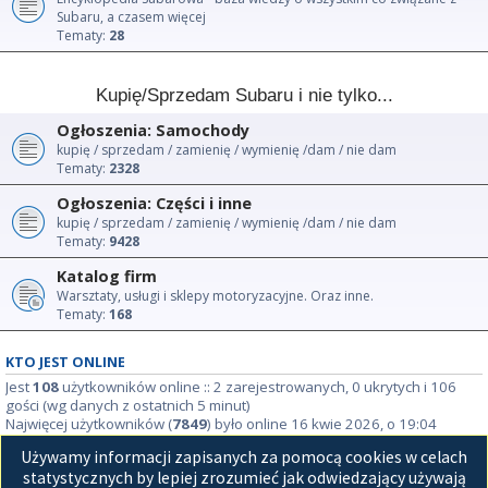
Subaru, a czasem więcej
Tematy:
28
Kupię/Sprzedam Subaru i nie tylko...
Ogłoszenia: Samochody
kupię / sprzedam / zamienię / wymienię /dam / nie dam
Tematy:
2328
Ogłoszenia: Części i inne
kupię / sprzedam / zamienię / wymienię /dam / nie dam
Tematy:
9428
Katalog firm
Warsztaty, usługi i sklepy motoryzacyjne. Oraz inne.
Tematy:
168
KTO JEST ONLINE
Jest
108
użytkowników online :: 2 zarejestrowanych, 0 ukrytych i 106
gości (wg danych z ostatnich 5 minut)
Najwięcej użytkowników (
7849
) było online 16 kwie 2026, o 19:04
Używamy informacji zapisanych za pomocą cookies w celach
STATYSTYKI
statystycznych by lepiej zrozumieć jak odwiedzający używają