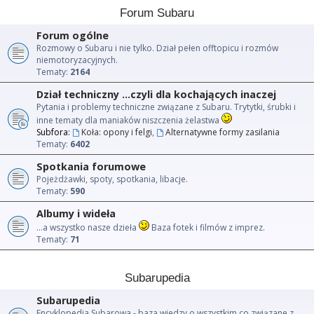
Forum Subaru
Forum ogólne
Rozmowy o Subaru i nie tylko. Dział pełen offtopicu i rozmów
niemotoryzacyjnych.
Tematy:
2164
Dział techniczny ...czyli dla kochających inaczej
Pytania i problemy techniczne związane z Subaru. Trytytki, śrubki i
inne tematy dla maniaków niszczenia żelastwa
Subfora:
Koła: opony i felgi
,
Alternatywne formy zasilania
Tematy:
6402
Spotkania forumowe
Pojeżdżawki, spoty, spotkania, libacje.
Tematy:
590
Albumy i wideła
...a wszystko nasze dzieła
Baza fotek i filmów z imprez.
Tematy:
71
Subarupedia
Subarupedia
Encyklopedia Subarowa - baza wiedzy o wszystkim co związane z