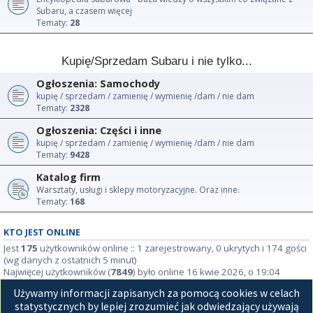
Subaru, a czasem więcej
Tematy:
28
Kupię/Sprzedam Subaru i nie tylko...
Ogłoszenia: Samochody
kupię / sprzedam / zamienię / wymienię /dam / nie dam
Tematy:
2328
Ogłoszenia: Części i inne
kupię / sprzedam / zamienię / wymienię /dam / nie dam
Tematy:
9428
Katalog firm
Warsztaty, usługi i sklepy motoryzacyjne. Oraz inne.
Tematy:
168
KTO JEST ONLINE
Jest
175
użytkowników online :: 1 zarejestrowany, 0 ukrytych i 174 gości
(wg danych z ostatnich 5 minut)
Najwięcej użytkowników (
7849
) było online 16 kwie 2026, o 19:04
Używamy informacji zapisanych za pomocą cookies w celach
STATYSTYKI
statystycznych by lepiej zrozumieć jak odwiedzający używają