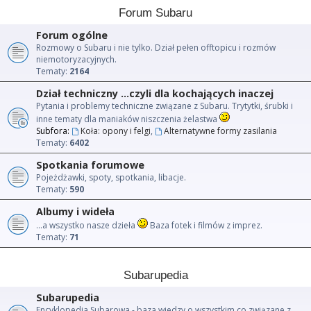
Forum Subaru
Forum ogólne
Rozmowy o Subaru i nie tylko. Dział pełen offtopicu i rozmów
niemotoryzacyjnych.
Tematy:
2164
Dział techniczny ...czyli dla kochających inaczej
Pytania i problemy techniczne związane z Subaru. Trytytki, śrubki i
inne tematy dla maniaków niszczenia żelastwa
Subfora:
Koła: opony i felgi
,
Alternatywne formy zasilania
Tematy:
6402
Spotkania forumowe
Pojeżdżawki, spoty, spotkania, libacje.
Tematy:
590
Albumy i wideła
...a wszystko nasze dzieła
Baza fotek i filmów z imprez.
Tematy:
71
Subarupedia
Subarupedia
Encyklopedia Subarowa - baza wiedzy o wszystkim co związane z