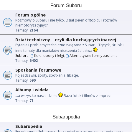
Forum Subaru
Forum ogólne
Rozmowy o Subaru i nie tylko. Dział pełen offtopicu i rozmów
niemotoryzacyjnych.
Tematy:
2164
Dział techniczny ...czyli dla kochających inaczej
Pytania i problemy techniczne związane z Subaru. Trytytki, śrubki i
inne tematy dla maniaków niszczenia żelastwa
Subfora:
Koła: opony i felgi
,
Alternatywne formy zasilania
Tematy:
6402
Spotkania forumowe
Pojeżdżawki, spoty, spotkania, libacje.
Tematy:
590
Albumy i wideła
...a wszystko nasze dzieła
Baza fotek i filmów z imprez.
Tematy:
71
Subarupedia
Subarupedia
Encyklopedia Subarowa - baza wiedzy o wszystkim co związane z