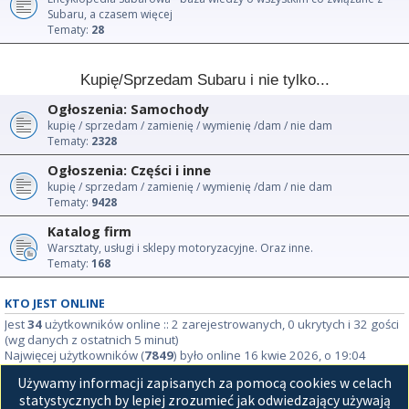
Subaru, a czasem więcej
Tematy:
28
Kupię/Sprzedam Subaru i nie tylko...
Ogłoszenia: Samochody
kupię / sprzedam / zamienię / wymienię /dam / nie dam
Tematy:
2328
Ogłoszenia: Części i inne
kupię / sprzedam / zamienię / wymienię /dam / nie dam
Tematy:
9428
Katalog firm
Warsztaty, usługi i sklepy motoryzacyjne. Oraz inne.
Tematy:
168
KTO JEST ONLINE
Jest
34
użytkowników online :: 2 zarejestrowanych, 0 ukrytych i 32 gości
(wg danych z ostatnich 5 minut)
Najwięcej użytkowników (
7849
) było online 16 kwie 2026, o 19:04
Używamy informacji zapisanych za pomocą cookies w celach
STATYSTYKI
statystycznych by lepiej zrozumieć jak odwiedzający używają