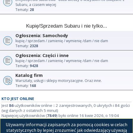
Subaru, a czasem więcej
Tematy:
28
Kupię/Sprzedam Subaru i nie tylko...
Ogłoszenia: Samochody
kupię / sprzedam / zamienię / wymienię /dam / nie dam
Tematy:
2328
Ogłoszenia: Części i inne
kupię / sprzedam / zamienię / wymienię /dam / nie dam
Tematy:
9428
Katalog firm
Warsztaty, usługi i sklepy motoryzacyjne. Oraz inne.
Tematy:
168
KTO JEST ONLINE
Jest
86
użytkowników online :: 2 zarejestrowanych, 0 ukrytych i 84 gości
(wg danych z ostatnich 5 minut)
Najwięcej użytkowników (
7849
) było online 16 kwie 2026, o 19:04
Używamy informacji zapisanych za pomocą cookies w celach
STATYSTYKI
statystycznych by lepiej zrozumieć jak odwiedzający używają