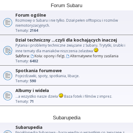
Forum Subaru
Forum ogólne
Rozmowy o Subaru i nie tylko. Dział pełen offtopicu i rozmów
niemotoryzacyjnych.
Tematy:
2164
Dział techniczny ...czyli dla kochających inaczej
Pytania i problemy techniczne związane z Subaru. Trytytki, śrubki i
inne tematy dla maniaków niszczenia żelastwa
Subfora:
Koła: opony i felgi
,
Alternatywne formy zasilania
Tematy:
6402
Spotkania forumowe
Pojeżdżawki, spoty, spotkania, libacje.
Tematy:
590
Albumy i wideła
...a wszystko nasze dzieła
Baza fotek i filmów z imprez.
Tematy:
71
Subarupedia
Subarupedia
Encyklopedia Subarowa - baza wiedzy o wszystkim co związane z