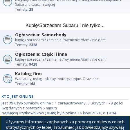
Subaru, a czasem więcej
Tematy:
28
Kupię/Sprzedam Subaru i nie tylko...
Ogłoszenia: Samochody
kupię / sprzedam / zamienię / wymienię /dam / nie dam
Tematy:
2328
Ogłoszenia: Części i inne
kupię / sprzedam / zamienię / wymienię /dam / nie dam
Tematy:
9428
Katalog firm
Warsztaty, usługi i sklepy motoryzacyjne. Oraz inne.
Tematy:
168
KTO JEST ONLINE
Jest
79
użytkowników online :: 1 zarejestrowany, 0 ukrytych i 78 gości
(wg danych z ostatnich 5 minut)
Najwięcej użytkowników (
7849
) było online 16 kwie 2026, o 19:04
Używamy informacji zapisanych za pomocą cookies w celach
STATYSTYKI
statystycznych by lepiej zrozumieć jak odwiedzający używają