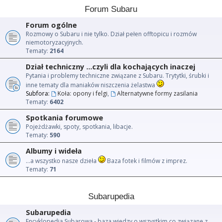
Forum Subaru
Forum ogólne
Rozmowy o Subaru i nie tylko. Dział pełen offtopicu i rozmów
niemotoryzacyjnych.
Tematy:
2164
Dział techniczny ...czyli dla kochających inaczej
Pytania i problemy techniczne związane z Subaru. Trytytki, śrubki i
inne tematy dla maniaków niszczenia żelastwa
Subfora:
Koła: opony i felgi
,
Alternatywne formy zasilania
Tematy:
6402
Spotkania forumowe
Pojeżdżawki, spoty, spotkania, libacje.
Tematy:
590
Albumy i wideła
...a wszystko nasze dzieła
Baza fotek i filmów z imprez.
Tematy:
71
Subarupedia
Subarupedia
Encyklopedia Subarowa - baza wiedzy o wszystkim co związane z