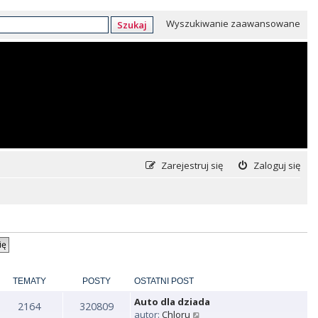
Wyszukiwanie zaawansowane
Szukaj
Zarejestruj się
Zaloguj się
TEMATY
POSTY
OSTATNI POST
Auto dla dziada
2164
320809
W
autor:
Chloru