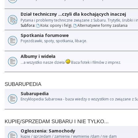
Dział techniczny ...czyli dla kochających inaczej
Pytania i problemy techniczne związane z Subaru. Trytytki, śrubki 
Subfora:
Koła: opony i felgi
,
Alternatywne formy zasilania
Spotkania forumowe
Pojeżdżawki, spoty, spotkania, libacje.
Albumy i wideła
...a wszystko nasze dzieła
Baza fotek i filmów z imprez.
SUBARUPEDIA
Subarupedia
Encyklopedia Subarowa - baza wiedzy o wszystkim co związane z S
KUPIĘ/SPRZEDAM SUBARU I NIE TYLKO...
Ogłoszenia: Samochody
kupię / sprzedam / zamienię / wymienię /dam / nie dam