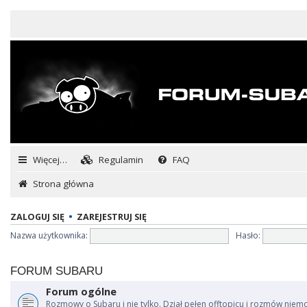
Więcej…
Regulamin
FAQ
Strona główna
ZALOGUJ SIĘ
•
ZAREJESTRUJ SIĘ
Nazwa użytkownika:
Hasło:
FORUM SUBARU
Forum ogólne
Rozmowy o Subaru i nie tylko. Dział pełen offtopicu i rozmów niem