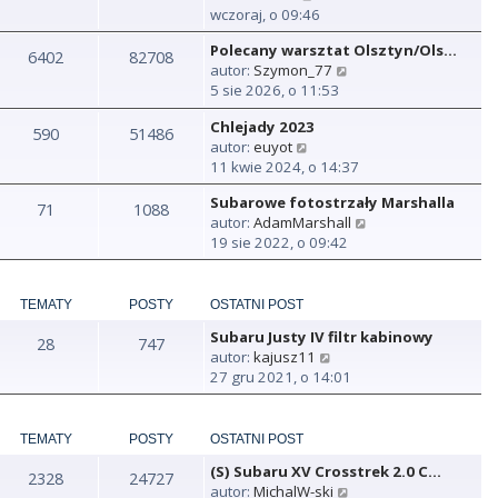
y
wczoraj, o 09:46
ś
Polecany warsztat Olsztyn/Ols…
w
6402
82708
W
autor:
Szymon_77
i
y
5 sie 2026, o 11:53
e
ś
t
Chlejady 2023
w
590
51486
l
W
autor:
euyot
i
n
y
11 kwie 2024, o 14:37
e
a
ś
t
j
Subarowe fotostrzały Marshalla
w
71
1088
l
n
W
autor:
AdamMarshall
i
n
o
y
19 sie 2022, o 09:42
e
a
w
ś
t
j
s
w
l
n
z
i
n
TEMATY
POSTY
OSTATNI POST
o
y
e
a
w
p
Subaru Justy IV filtr kabinowy
t
28
747
j
s
o
W
autor:
kajusz11
l
n
z
s
y
27 gru 2021, o 14:01
n
o
y
t
ś
a
w
p
w
j
s
o
i
TEMATY
POSTY
OSTATNI POST
n
z
s
e
o
y
t
(S) Subaru XV Crosstrek 2.0 C…
t
2328
24727
w
p
W
autor:
MichalW-ski
l