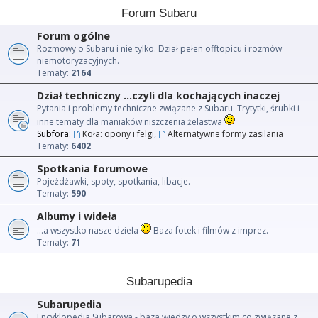
Forum Subaru
Forum ogólne
Rozmowy o Subaru i nie tylko. Dział pełen offtopicu i rozmów
niemotoryzacyjnych.
Tematy:
2164
Dział techniczny ...czyli dla kochających inaczej
Pytania i problemy techniczne związane z Subaru. Trytytki, śrubki i
inne tematy dla maniaków niszczenia żelastwa
Subfora:
Koła: opony i felgi
,
Alternatywne formy zasilania
Tematy:
6402
Spotkania forumowe
Pojeżdżawki, spoty, spotkania, libacje.
Tematy:
590
Albumy i wideła
...a wszystko nasze dzieła
Baza fotek i filmów z imprez.
Tematy:
71
Subarupedia
Subarupedia
Encyklopedia Subarowa - baza wiedzy o wszystkim co związane z