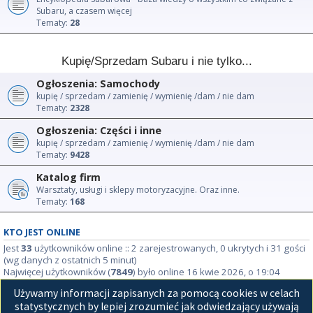
Subaru, a czasem więcej
Tematy:
28
Kupię/Sprzedam Subaru i nie tylko...
Ogłoszenia: Samochody
kupię / sprzedam / zamienię / wymienię /dam / nie dam
Tematy:
2328
Ogłoszenia: Części i inne
kupię / sprzedam / zamienię / wymienię /dam / nie dam
Tematy:
9428
Katalog firm
Warsztaty, usługi i sklepy motoryzacyjne. Oraz inne.
Tematy:
168
KTO JEST ONLINE
Jest
33
użytkowników online :: 2 zarejestrowanych, 0 ukrytych i 31 gości
(wg danych z ostatnich 5 minut)
Najwięcej użytkowników (
7849
) było online 16 kwie 2026, o 19:04
Używamy informacji zapisanych za pomocą cookies w celach
STATYSTYKI
statystycznych by lepiej zrozumieć jak odwiedzający używają