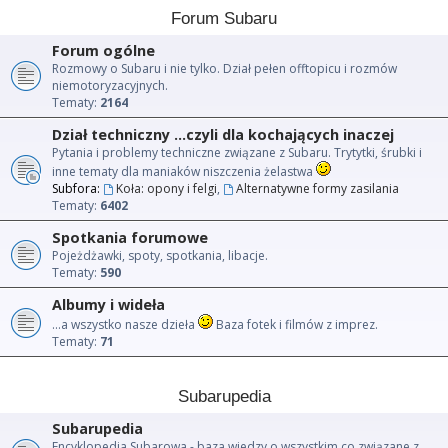
Forum Subaru
Forum ogólne
Rozmowy o Subaru i nie tylko. Dział pełen offtopicu i rozmów
niemotoryzacyjnych.
Tematy:
2164
Dział techniczny ...czyli dla kochających inaczej
Pytania i problemy techniczne związane z Subaru. Trytytki, śrubki i
inne tematy dla maniaków niszczenia żelastwa
Subfora:
Koła: opony i felgi
,
Alternatywne formy zasilania
Tematy:
6402
Spotkania forumowe
Pojeżdżawki, spoty, spotkania, libacje.
Tematy:
590
Albumy i wideła
...a wszystko nasze dzieła
Baza fotek i filmów z imprez.
Tematy:
71
Subarupedia
Subarupedia
Encyklopedia Subarowa - baza wiedzy o wszystkim co związane z