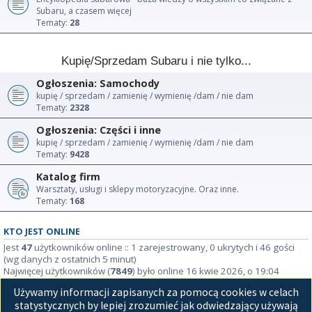
Subaru, a czasem więcej
Tematy:
28
Kupię/Sprzedam Subaru i nie tylko...
Ogłoszenia: Samochody
kupię / sprzedam / zamienię / wymienię /dam / nie dam
Tematy:
2328
Ogłoszenia: Części i inne
kupię / sprzedam / zamienię / wymienię /dam / nie dam
Tematy:
9428
Katalog firm
Warsztaty, usługi i sklepy motoryzacyjne. Oraz inne.
Tematy:
168
KTO JEST ONLINE
Jest
47
użytkowników online :: 1 zarejestrowany, 0 ukrytych i 46 gości
(wg danych z ostatnich 5 minut)
Najwięcej użytkowników (
7849
) było online 16 kwie 2026, o 19:04
Używamy informacji zapisanych za pomocą cookies w celach
STATYSTYKI
statystycznych by lepiej zrozumieć jak odwiedzający używają