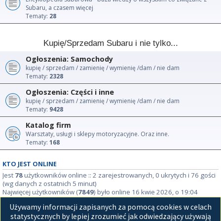
Subaru, a czasem więcej
Tematy:
28
Kupię/Sprzedam Subaru i nie tylko...
Ogłoszenia: Samochody
kupię / sprzedam / zamienię / wymienię /dam / nie dam
Tematy:
2328
Ogłoszenia: Części i inne
kupię / sprzedam / zamienię / wymienię /dam / nie dam
Tematy:
9428
Katalog firm
Warsztaty, usługi i sklepy motoryzacyjne. Oraz inne.
Tematy:
168
KTO JEST ONLINE
Jest
78
użytkowników online :: 2 zarejestrowanych, 0 ukrytych i 76 gości
(wg danych z ostatnich 5 minut)
Najwięcej użytkowników (
7849
) było online 16 kwie 2026, o 19:04
Używamy informacji zapisanych za pomocą cookies w celach
STATYSTYKI
statystycznych by lepiej zrozumieć jak odwiedzający używają