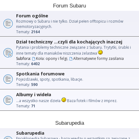
Forum Subaru
Forum ogólne
Rozmowy o Subaru i nie tylko. Dział pełen offtopicu i rozmów
niemotoryzacyjnych.
Tematy:
2164
Dział techniczny ...czyli dla kochających inaczej
Pytania i problemy techniczne związane z Subaru. Trytytki, śrubki i
inne tematy dla maniaków niszczenia żelastwa
Subfora:
Koła: opony i felgi
,
Alternatywne formy zasilania
Tematy:
6402
Spotkania forumowe
Pojeżdżawki, spoty, spotkania, libacje.
Tematy:
590
Albumy i wideła
...a wszystko nasze dzieła
Baza fotek i filmów z imprez.
Tematy:
71
Subarupedia
Subarupedia
Encyklopedia Subarowa - baza wiedzy o wszystkim co związane z