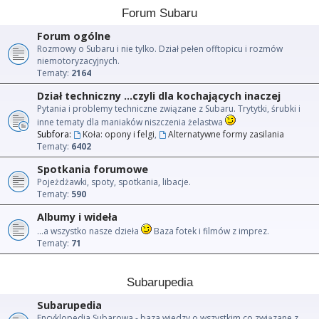
Forum Subaru
Forum ogólne
Rozmowy o Subaru i nie tylko. Dział pełen offtopicu i rozmów
niemotoryzacyjnych.
Tematy:
2164
Dział techniczny ...czyli dla kochających inaczej
Pytania i problemy techniczne związane z Subaru. Trytytki, śrubki i
inne tematy dla maniaków niszczenia żelastwa
Subfora:
Koła: opony i felgi
,
Alternatywne formy zasilania
Tematy:
6402
Spotkania forumowe
Pojeżdżawki, spoty, spotkania, libacje.
Tematy:
590
Albumy i wideła
...a wszystko nasze dzieła
Baza fotek i filmów z imprez.
Tematy:
71
Subarupedia
Subarupedia
Encyklopedia Subarowa - baza wiedzy o wszystkim co związane z