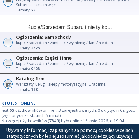
Subaru, a czasem więcej
Tematy:
28
Kupię/Sprzedam Subaru i nie tylko...
Ogłoszenia: Samochody
kupię / sprzedam / zamienię / wymienię /dam / nie dam
Tematy:
2328
Ogłoszenia: Części i inne
kupię / sprzedam / zamienię / wymienię /dam / nie dam
Tematy:
9428
Katalog firm
Warsztaty, usługi i sklepy motoryzacyjne. Oraz inne.
Tematy:
168
KTO JEST ONLINE
Jest
65
użytkowników online :: 3 zarejestrowanych, 0 ukrytych i 62 gości
(wg danych z ostatnich 5 minut)
Najwięcej użytkowników (
7849
) było online 16 kwie 2026, o 19:04
Używamy informacji zapisanych za pomocą cookies w celach
STATYSTYKI
statystycznych by lepiej zrozumieć jak odwiedzający używają