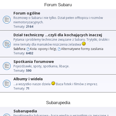
Forum Subaru
Forum ogólne
Rozmowy o Subaru i nie tylko. Dział pełen offtopicu i rozmów
niemotoryzacyjnych.
Tematy:
2164
Dział techniczny ...czyli dla kochających inaczej
Pytania i problemy techniczne związane z Subaru. Trytytki, śrubki i
inne tematy dla maniaków niszczenia żelastwa
Subfora:
Koła: opony i felgi
,
Alternatywne formy zasilania
Tematy:
6402
Spotkania forumowe
Pojeżdżawki, spoty, spotkania, libacje.
Tematy:
590
Albumy i wideła
...a wszystko nasze dzieła
Baza fotek i filmów z imprez.
Tematy:
71
Subarupedia
Subarupedia
Encyklopedia Subarowa - baza wiedzy o wszystkim co związane z