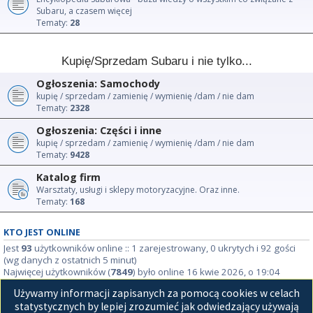
Subaru, a czasem więcej
Tematy:
28
Kupię/Sprzedam Subaru i nie tylko...
Ogłoszenia: Samochody
kupię / sprzedam / zamienię / wymienię /dam / nie dam
Tematy:
2328
Ogłoszenia: Części i inne
kupię / sprzedam / zamienię / wymienię /dam / nie dam
Tematy:
9428
Katalog firm
Warsztaty, usługi i sklepy motoryzacyjne. Oraz inne.
Tematy:
168
KTO JEST ONLINE
Jest
93
użytkowników online :: 1 zarejestrowany, 0 ukrytych i 92 gości
(wg danych z ostatnich 5 minut)
Najwięcej użytkowników (
7849
) było online 16 kwie 2026, o 19:04
Używamy informacji zapisanych za pomocą cookies w celach
STATYSTYKI
statystycznych by lepiej zrozumieć jak odwiedzający używają