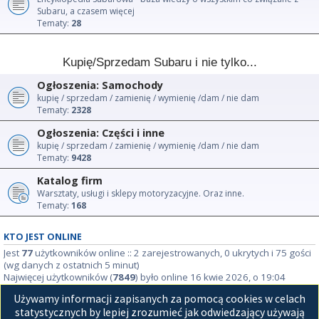
Subaru, a czasem więcej
Tematy:
28
Kupię/Sprzedam Subaru i nie tylko...
Ogłoszenia: Samochody
kupię / sprzedam / zamienię / wymienię /dam / nie dam
Tematy:
2328
Ogłoszenia: Części i inne
kupię / sprzedam / zamienię / wymienię /dam / nie dam
Tematy:
9428
Katalog firm
Warsztaty, usługi i sklepy motoryzacyjne. Oraz inne.
Tematy:
168
KTO JEST ONLINE
Jest
77
użytkowników online :: 2 zarejestrowanych, 0 ukrytych i 75 gości
(wg danych z ostatnich 5 minut)
Najwięcej użytkowników (
7849
) było online 16 kwie 2026, o 19:04
Używamy informacji zapisanych za pomocą cookies w celach
STATYSTYKI
statystycznych by lepiej zrozumieć jak odwiedzający używają