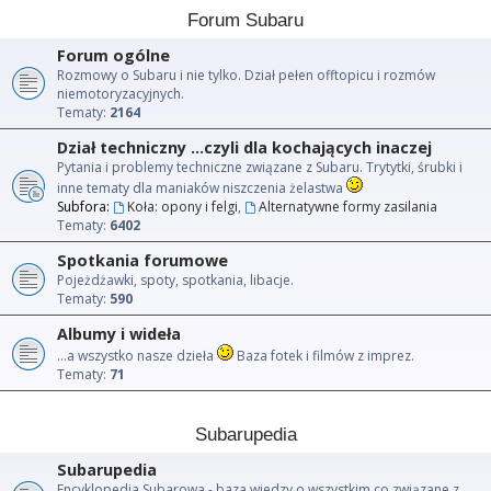
Forum Subaru
Forum ogólne
Rozmowy o Subaru i nie tylko. Dział pełen offtopicu i rozmów
niemotoryzacyjnych.
Tematy:
2164
Dział techniczny ...czyli dla kochających inaczej
Pytania i problemy techniczne związane z Subaru. Trytytki, śrubki i
inne tematy dla maniaków niszczenia żelastwa
Subfora:
Koła: opony i felgi
,
Alternatywne formy zasilania
Tematy:
6402
Spotkania forumowe
Pojeżdżawki, spoty, spotkania, libacje.
Tematy:
590
Albumy i wideła
...a wszystko nasze dzieła
Baza fotek i filmów z imprez.
Tematy:
71
Subarupedia
Subarupedia
Encyklopedia Subarowa - baza wiedzy o wszystkim co związane z