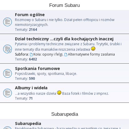
Forum Subaru
Forum ogólne
Rozmowy o Subaru i nie tylko. Dział pełen offtopicu i rozmów
niemotoryzacyjnych.
Tematy:
2164
Dział techniczny ...czyli dla kochających inaczej
Pytania i problemy techniczne związane z Subaru. Trytytki, śrubki i
inne tematy dla maniaków niszczenia żelastwa
Subfora:
Koła: opony i felgi
,
Alternatywne formy zasilania
Tematy:
6402
Spotkania forumowe
Pojeżdżawki, spoty, spotkania, libacje.
Tematy:
590
Albumy i wideła
...a wszystko nasze dzieła
Baza fotek i filmów z imprez.
Tematy:
71
Subarupedia
Subarupedia
Encyklopedia Subarowa - baza wiedzy o wszystkim co związane z