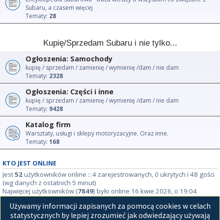
Subaru, a czasem więcej
Tematy:
28
Kupię/Sprzedam Subaru i nie tylko...
Ogłoszenia: Samochody
kupię / sprzedam / zamienię / wymienię /dam / nie dam
Tematy:
2328
Ogłoszenia: Części i inne
kupię / sprzedam / zamienię / wymienię /dam / nie dam
Tematy:
9428
Katalog firm
Warsztaty, usługi i sklepy motoryzacyjne. Oraz inne.
Tematy:
168
KTO JEST ONLINE
Jest
52
użytkowników online :: 4 zarejestrowanych, 0 ukrytych i 48 gości
(wg danych z ostatnich 5 minut)
Najwięcej użytkowników (
7849
) było online 16 kwie 2026, o 19:04
Używamy informacji zapisanych za pomocą cookies w celach
STATYSTYKI
statystycznych by lepiej zrozumieć jak odwiedzający używają