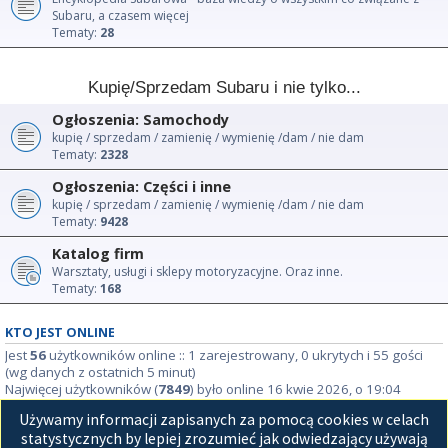
Subaru, a czasem więcej
Tematy:
28
Kupię/Sprzedam Subaru i nie tylko...
Ogłoszenia: Samochody
kupię / sprzedam / zamienię / wymienię /dam / nie dam
Tematy:
2328
Ogłoszenia: Części i inne
kupię / sprzedam / zamienię / wymienię /dam / nie dam
Tematy:
9428
Katalog firm
Warsztaty, usługi i sklepy motoryzacyjne. Oraz inne.
Tematy:
168
KTO JEST ONLINE
Jest
56
użytkowników online :: 1 zarejestrowany, 0 ukrytych i 55 gości
(wg danych z ostatnich 5 minut)
Najwięcej użytkowników (
7849
) było online 16 kwie 2026, o 19:04
Używamy informacji zapisanych za pomocą cookies w celach
STATYSTYKI
statystycznych by lepiej zrozumieć jak odwiedzający używają