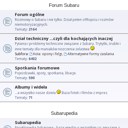
Forum Subaru
Forum ogólne
Rozmowy o Subaru i nie tylko. Dział pełen offtopicu i rozmów
niemotoryzacyjnych.
Tematy:
2164
Dział techniczny ...czyli dla kochających inaczej
Pytania i problemy techniczne związane z Subaru. Trytytki, śrubki i
inne tematy dla maniaków niszczenia żelastwa
Subfora:
Koła: opony i felgi
,
Alternatywne formy zasilania
Tematy:
6402
Spotkania forumowe
Pojeżdżawki, spoty, spotkania, libacje.
Tematy:
590
Albumy i wideła
...a wszystko nasze dzieła
Baza fotek i filmów z imprez.
Tematy:
71
Subarupedia
Subarupedia
Encyklopedia Subarowa - baza wiedzy o wszystkim co związane z