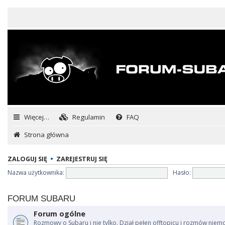
Więcej…
Regulamin
FAQ
Strona główna
ZALOGUJ SIĘ
•
ZAREJESTRUJ SIĘ
Nazwa użytkownika:
Hasło:
FORUM SUBARU
Forum ogólne
Rozmowy o Subaru i nie tylko. Dział pełen offtopicu i rozmów niem