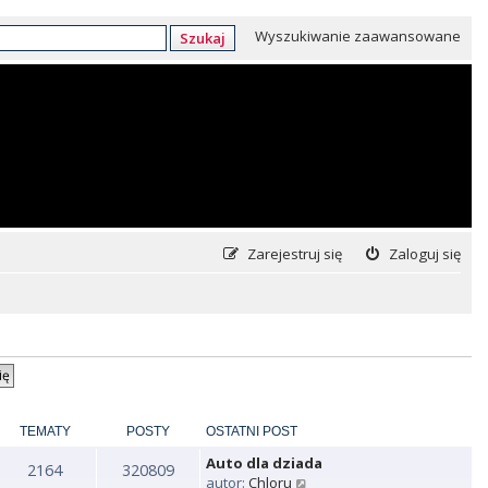
Wyszukiwanie zaawansowane
Szukaj
Zarejestruj się
Zaloguj się
TEMATY
POSTY
OSTATNI POST
Auto dla dziada
2164
320809
W
autor:
Chloru