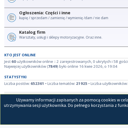
Ogłoszenia: Części i inne
kupię / sprzedam / zamienię / wymienię /dam / nie dam
Katalog firm
Warsztaty, usługi i sklepy motoryzacyjne. Oraz inne.
KTO JEST ONLINE
Jest
60
użytkowników online :: 2 zarejestrowanych, 0 ukrytych i 58 gości
Najwięcej użytkowników (
7849
) było online 16 kwie 2026, o 19:04
STATYSTYKI
Liczba postów:
652361
• Liczba tematów:
21925
• Liczba użytkowników
Strona główna
Kon
Używamy informacji zapisanych za pomocą cookies w celac
utrzymywania sesji użytkownika. Do pełnego korzystania z funkc