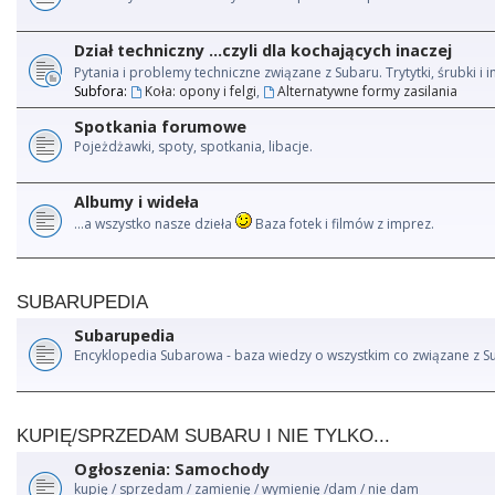
Dział techniczny ...czyli dla kochających inaczej
Pytania i problemy techniczne związane z Subaru. Trytytki, śrubki 
Subfora:
Koła: opony i felgi
,
Alternatywne formy zasilania
Spotkania forumowe
Pojeżdżawki, spoty, spotkania, libacje.
Albumy i wideła
...a wszystko nasze dzieła
Baza fotek i filmów z imprez.
SUBARUPEDIA
Subarupedia
Encyklopedia Subarowa - baza wiedzy o wszystkim co związane z S
KUPIĘ/SPRZEDAM SUBARU I NIE TYLKO...
Ogłoszenia: Samochody
kupię / sprzedam / zamienię / wymienię /dam / nie dam