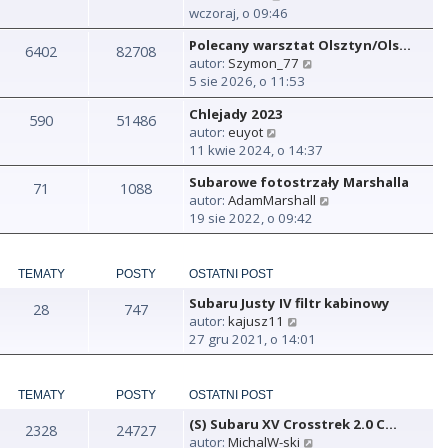
y
wczoraj, o 09:46
ś
Polecany warsztat Olsztyn/Ols…
w
6402
82708
W
autor:
Szymon_77
i
y
5 sie 2026, o 11:53
e
ś
t
Chlejady 2023
w
590
51486
l
W
autor:
euyot
i
n
y
11 kwie 2024, o 14:37
e
a
ś
t
j
Subarowe fotostrzały Marshalla
w
71
1088
l
n
W
autor:
AdamMarshall
i
n
o
y
19 sie 2022, o 09:42
e
a
w
ś
t
j
s
w
l
n
z
i
n
TEMATY
POSTY
OSTATNI POST
o
y
e
a
w
p
Subaru Justy IV filtr kabinowy
t
28
747
j
s
o
W
autor:
kajusz11
l
n
z
s
y
27 gru 2021, o 14:01
n
o
y
t
ś
a
w
p
w
j
s
o
i
TEMATY
POSTY
OSTATNI POST
n
z
s
e
o
y
t
(S) Subaru XV Crosstrek 2.0 C…
t
2328
24727
w
p
W
autor:
MichalW-ski
l