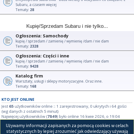
Subaru, a czasem więcej
Tematy:
28
Kupię/Sprzedam Subaru i nie tylko...
Ogłoszenia: Samochody
kupię / sprzedam / zamienię / wymienię /dam / nie dam
Tematy:
2328
Ogłoszenia: Części i inne
kupię / sprzedam / zamienię / wymienię /dam / nie dam
Tematy:
9428
Katalog firm
Warsztaty, usługi i sklepy motoryzacyjne. Oraz inne.
Tematy:
168
KTO JEST ONLINE
Jest
65
użytkowników online :: 1 zarejestrowany, 0 ukrytych i 64 gości
(wg danych z ostatnich 5 minut)
Najwięcej użytkowników (
7849
) było online 16 kwie 2026, o 19:04
Używamy informacji zapisanych za pomocą cookies w celach
STATYSTYKI
statystycznych by lepiej zrozumieć jak odwiedzający używają