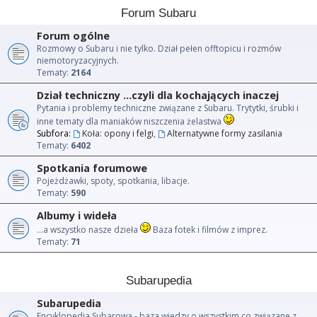
Forum Subaru
Forum ogólne
Rozmowy o Subaru i nie tylko. Dział pełen offtopicu i rozmów
niemotoryzacyjnych.
Tematy:
2164
Dział techniczny ...czyli dla kochających inaczej
Pytania i problemy techniczne związane z Subaru. Trytytki, śrubki i
inne tematy dla maniaków niszczenia żelastwa
Subfora:
Koła: opony i felgi
,
Alternatywne formy zasilania
Tematy:
6402
Spotkania forumowe
Pojeżdżawki, spoty, spotkania, libacje.
Tematy:
590
Albumy i wideła
...a wszystko nasze dzieła
Baza fotek i filmów z imprez.
Tematy:
71
Subarupedia
Subarupedia
Encyklopedia Subarowa - baza wiedzy o wszystkim co związane z