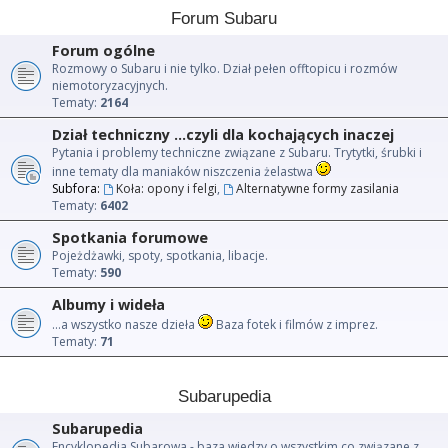
Forum Subaru
Forum ogólne
Rozmowy o Subaru i nie tylko. Dział pełen offtopicu i rozmów
niemotoryzacyjnych.
Tematy:
2164
Dział techniczny ...czyli dla kochających inaczej
Pytania i problemy techniczne związane z Subaru. Trytytki, śrubki i
inne tematy dla maniaków niszczenia żelastwa
Subfora:
Koła: opony i felgi
,
Alternatywne formy zasilania
Tematy:
6402
Spotkania forumowe
Pojeżdżawki, spoty, spotkania, libacje.
Tematy:
590
Albumy i wideła
...a wszystko nasze dzieła
Baza fotek i filmów z imprez.
Tematy:
71
Subarupedia
Subarupedia
Encyklopedia Subarowa - baza wiedzy o wszystkim co związane z