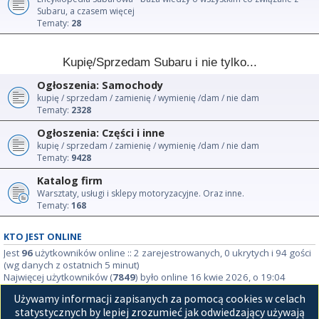
Subaru, a czasem więcej
Tematy:
28
Kupię/Sprzedam Subaru i nie tylko...
Ogłoszenia: Samochody
kupię / sprzedam / zamienię / wymienię /dam / nie dam
Tematy:
2328
Ogłoszenia: Części i inne
kupię / sprzedam / zamienię / wymienię /dam / nie dam
Tematy:
9428
Katalog firm
Warsztaty, usługi i sklepy motoryzacyjne. Oraz inne.
Tematy:
168
KTO JEST ONLINE
Jest
96
użytkowników online :: 2 zarejestrowanych, 0 ukrytych i 94 gości
(wg danych z ostatnich 5 minut)
Najwięcej użytkowników (
7849
) było online 16 kwie 2026, o 19:04
Używamy informacji zapisanych za pomocą cookies w celach
STATYSTYKI
statystycznych by lepiej zrozumieć jak odwiedzający używają