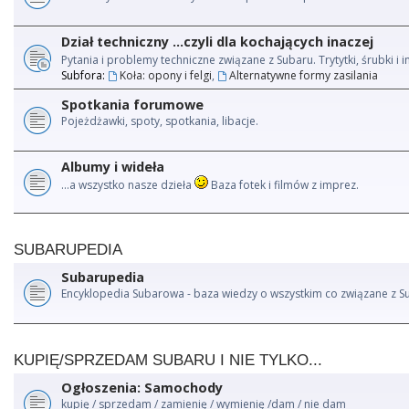
Dział techniczny ...czyli dla kochających inaczej
Pytania i problemy techniczne związane z Subaru. Trytytki, śrubki 
Subfora:
Koła: opony i felgi
,
Alternatywne formy zasilania
Spotkania forumowe
Pojeżdżawki, spoty, spotkania, libacje.
Albumy i wideła
...a wszystko nasze dzieła
Baza fotek i filmów z imprez.
SUBARUPEDIA
Subarupedia
Encyklopedia Subarowa - baza wiedzy o wszystkim co związane z S
KUPIĘ/SPRZEDAM SUBARU I NIE TYLKO...
Ogłoszenia: Samochody
kupię / sprzedam / zamienię / wymienię /dam / nie dam