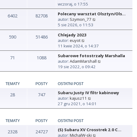
y
wczoraj, o 17:55
ś
Polecany warsztat Olsztyn/Ols…
w
6402
82708
W
autor:
Szymon_77
i
y
5 sie 2026, o 11:53
e
ś
t
Chlejady 2023
w
590
51486
l
W
autor:
euyot
i
n
y
11 kwie 2024, o 14:37
e
a
ś
t
j
Subarowe fotostrzały Marshalla
w
71
1088
l
n
W
autor:
AdamMarshall
i
n
o
y
19 sie 2022, o 09:42
e
a
w
ś
t
j
s
w
l
n
z
i
n
TEMATY
POSTY
OSTATNI POST
o
y
e
a
w
p
Subaru Justy IV filtr kabinowy
t
28
747
j
s
o
W
autor:
kajusz11
l
n
z
s
y
27 gru 2021, o 14:01
n
o
y
t
ś
a
w
p
w
j
s
o
i
TEMATY
POSTY
OSTATNI POST
n
z
s
e
o
y
t
(S) Subaru XV Crosstrek 2.0 C…
t
2328
24727
w
p
W
autor:
MichalW-ski
l