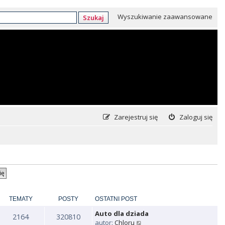
Wyszukiwanie zaawansowane
Szukaj
Zarejestruj się
Zaloguj się
TEMATY
POSTY
OSTATNI POST
Auto dla dziada
2164
320810
W
autor:
Chloru