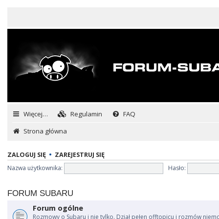
Więcej…
Regulamin
FAQ
Strona główna
ZALOGUJ SIĘ
•
ZAREJESTRUJ SIĘ
Nazwa użytkownika:
Hasło:
FORUM SUBARU
Forum ogólne
Rozmowy o Subaru i nie tylko. Dział pełen offtopicu i rozmów niem