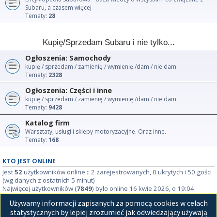
Subaru, a czasem więcej
Tematy:
28
Kupię/Sprzedam Subaru i nie tylko...
Ogłoszenia: Samochody
kupię / sprzedam / zamienię / wymienię /dam / nie dam
Tematy:
2328
Ogłoszenia: Części i inne
kupię / sprzedam / zamienię / wymienię /dam / nie dam
Tematy:
9428
Katalog firm
Warsztaty, usługi i sklepy motoryzacyjne. Oraz inne.
Tematy:
168
KTO JEST ONLINE
Jest
52
użytkowników online :: 2 zarejestrowanych, 0 ukrytych i 50 gości
(wg danych z ostatnich 5 minut)
Najwięcej użytkowników (
7849
) było online 16 kwie 2026, o 19:04
Używamy informacji zapisanych za pomocą cookies w celach
STATYSTYKI
statystycznych by lepiej zrozumieć jak odwiedzający używają