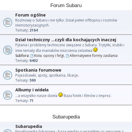
Forum Subaru
Forum ogólne
Rozmowy o Subaru i nie tylko. Dział pełen offtopicu i rozmów
niemotoryzacyjnych.
Tematy:
2164
Dział techniczny ...czyli dla kochających inaczej
Pytania i problemy techniczne związane z Subaru. Trytytki, śrubki i
inne tematy dla maniaków niszczenia żelastwa
Subfora:
Koła: opony i felgi
,
Alternatywne formy zasilania
Tematy:
6402
Spotkania forumowe
Pojeżdżawki, spoty, spotkania, libacje.
Tematy:
590
Albumy i wideła
...a wszystko nasze dzieła
Baza fotek i filmów z imprez.
Tematy:
71
Subarupedia
Subarupedia
Encyklopedia Subarowa - baza wiedzy o wszystkim co związane z