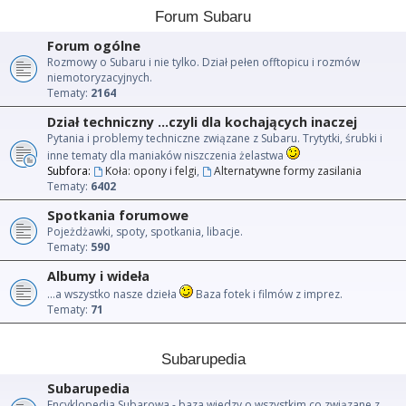
Forum Subaru
Forum ogólne
Rozmowy o Subaru i nie tylko. Dział pełen offtopicu i rozmów
niemotoryzacyjnych.
Tematy:
2164
Dział techniczny ...czyli dla kochających inaczej
Pytania i problemy techniczne związane z Subaru. Trytytki, śrubki i
inne tematy dla maniaków niszczenia żelastwa
Subfora:
Koła: opony i felgi
,
Alternatywne formy zasilania
Tematy:
6402
Spotkania forumowe
Pojeżdżawki, spoty, spotkania, libacje.
Tematy:
590
Albumy i wideła
...a wszystko nasze dzieła
Baza fotek i filmów z imprez.
Tematy:
71
Subarupedia
Subarupedia
Encyklopedia Subarowa - baza wiedzy o wszystkim co związane z