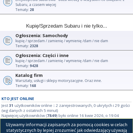
Subaru, a czasem więcej
Tematy:
28
Kupię/Sprzedam Subaru i nie tylko...
Ogłoszenia: Samochody
kupię / sprzedam / zamienię / wymienię /dam / nie dam
Tematy:
2328
Ogłoszenia: Części i inne
kupię / sprzedam / zamienię / wymienię /dam / nie dam
Tematy:
9428
Katalog firm
Warsztaty, usługi i sklepy motoryzacyjne. Oraz inne.
Tematy:
168
KTO JEST ONLINE
Jest
31
użytkowników online :: 2 zarejestrowanych, 0 ukrytych i 29 gości
(wg danych z ostatnich 5 minut)
Najwięcej użytkowników (
7849
) było online 16 kwie 2026, o 19:04
Używamy informacji zapisanych za pomocą cookies w celach
STATYSTYKI
statystycznych by lepiej zrozumieć jak odwiedzający używają