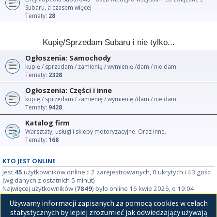
Subaru, a czasem więcej
Tematy:
28
Kupię/Sprzedam Subaru i nie tylko...
Ogłoszenia: Samochody
kupię / sprzedam / zamienię / wymienię /dam / nie dam
Tematy:
2328
Ogłoszenia: Części i inne
kupię / sprzedam / zamienię / wymienię /dam / nie dam
Tematy:
9428
Katalog firm
Warsztaty, usługi i sklepy motoryzacyjne. Oraz inne.
Tematy:
168
KTO JEST ONLINE
Jest
45
użytkowników online :: 2 zarejestrowanych, 0 ukrytych i 43 gości
(wg danych z ostatnich 5 minut)
Najwięcej użytkowników (
7849
) było online 16 kwie 2026, o 19:04
Używamy informacji zapisanych za pomocą cookies w celach
STATYSTYKI
statystycznych by lepiej zrozumieć jak odwiedzający używają