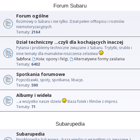
Forum Subaru
Forum ogólne
Rozmowy o Subaru i nie tylko. Dział pełen offtopicu i rozmów
niemotoryzacyjnych.
Tematy:
2164
Dział techniczny ...czyli dla kochających inaczej
Pytania i problemy techniczne związane z Subaru. Trytytki, śrubki i
inne tematy dla maniaków niszczenia żelastwa
Subfora:
Koła: opony i felgi
,
Alternatywne formy zasilania
Tematy:
6402
Spotkania forumowe
Pojeżdżawki, spoty, spotkania, libacje.
Tematy:
590
Albumy i wideła
...a wszystko nasze dzieła
Baza fotek i filmów z imprez.
Tematy:
71
Subarupedia
Subarupedia
Encyklopedia Subarowa - baza wiedzy o wszystkim co związane z