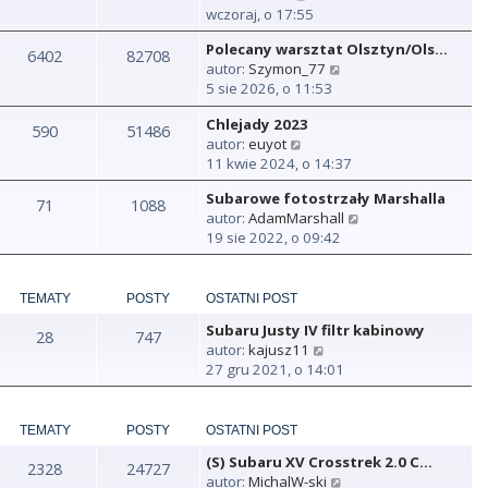
y
wczoraj, o 17:55
ś
Polecany warsztat Olsztyn/Ols…
w
6402
82708
W
autor:
Szymon_77
i
y
5 sie 2026, o 11:53
e
ś
t
Chlejady 2023
w
590
51486
l
W
autor:
euyot
i
n
y
11 kwie 2024, o 14:37
e
a
ś
t
j
Subarowe fotostrzały Marshalla
w
71
1088
l
n
W
autor:
AdamMarshall
i
n
o
y
19 sie 2022, o 09:42
e
a
w
ś
t
j
s
w
l
n
z
i
n
TEMATY
POSTY
OSTATNI POST
o
y
e
a
w
p
Subaru Justy IV filtr kabinowy
t
28
747
j
s
o
W
autor:
kajusz11
l
n
z
s
y
27 gru 2021, o 14:01
n
o
y
t
ś
a
w
p
w
j
s
o
i
TEMATY
POSTY
OSTATNI POST
n
z
s
e
o
y
t
(S) Subaru XV Crosstrek 2.0 C…
t
2328
24727
w
p
W
autor:
MichalW-ski
l