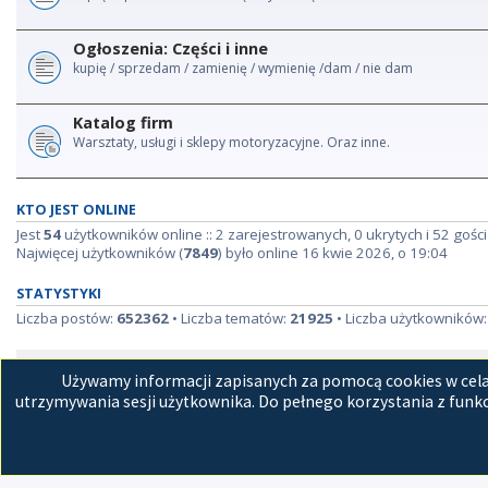
Ogłoszenia: Części i inne
kupię / sprzedam / zamienię / wymienię /dam / nie dam
Katalog firm
Warsztaty, usługi i sklepy motoryzacyjne. Oraz inne.
KTO JEST ONLINE
Jest
54
użytkowników online :: 2 zarejestrowanych, 0 ukrytych i 52 gości
Najwięcej użytkowników (
7849
) było online 16 kwie 2026, o 19:04
STATYSTYKI
Liczba postów:
652362
• Liczba tematów:
21925
• Liczba użytkowników
Strona główna
Kon
Używamy informacji zapisanych za pomocą cookies w celac
utrzymywania sesji użytkownika. Do pełnego korzystania z funkc