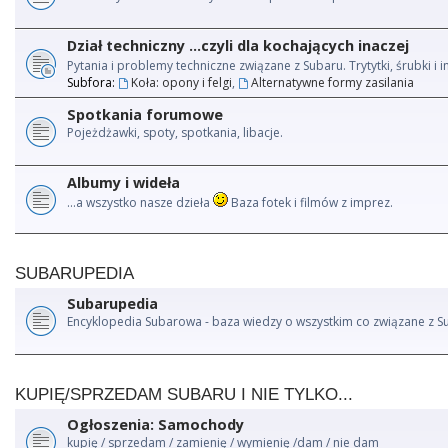
Dział techniczny ...czyli dla kochających inaczej
Pytania i problemy techniczne związane z Subaru. Trytytki, śrubki 
Subfora:
Koła: opony i felgi
,
Alternatywne formy zasilania
Spotkania forumowe
Pojeżdżawki, spoty, spotkania, libacje.
Albumy i wideła
...a wszystko nasze dzieła
Baza fotek i filmów z imprez.
SUBARUPEDIA
Subarupedia
Encyklopedia Subarowa - baza wiedzy o wszystkim co związane z S
KUPIĘ/SPRZEDAM SUBARU I NIE TYLKO...
Ogłoszenia: Samochody
kupię / sprzedam / zamienię / wymienię /dam / nie dam