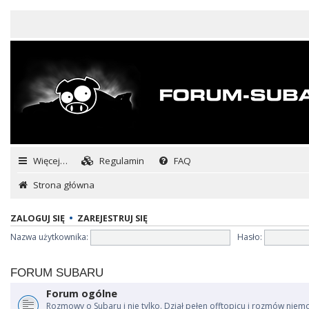
Więcej…
Regulamin
FAQ
Strona główna
ZALOGUJ SIĘ
•
ZAREJESTRUJ SIĘ
Nazwa użytkownika:
Hasło:
FORUM SUBARU
Forum ogólne
Rozmowy o Subaru i nie tylko. Dział pełen offtopicu i rozmów niem