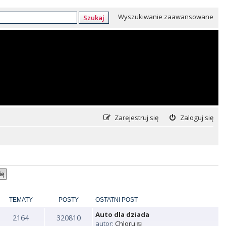
Wyszukiwanie zaawansowane
Szukaj
Zarejestruj się
Zaloguj się
TEMATY
POSTY
OSTATNI POST
Auto dla dziada
2164
320810
W
autor:
Chloru