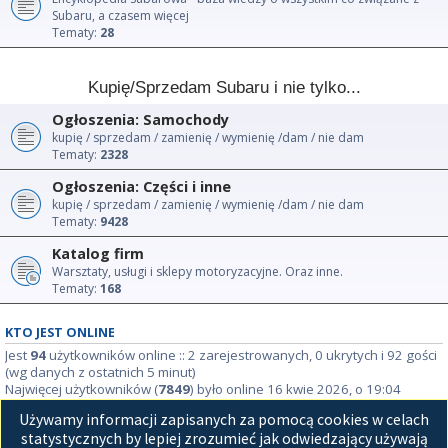
Subaru, a czasem więcej
Tematy:
28
Kupię/Sprzedam Subaru i nie tylko...
Ogłoszenia: Samochody
kupię / sprzedam / zamienię / wymienię /dam / nie dam
Tematy:
2328
Ogłoszenia: Części i inne
kupię / sprzedam / zamienię / wymienię /dam / nie dam
Tematy:
9428
Katalog firm
Warsztaty, usługi i sklepy motoryzacyjne. Oraz inne.
Tematy:
168
KTO JEST ONLINE
Jest
94
użytkowników online :: 2 zarejestrowanych, 0 ukrytych i 92 gości
(wg danych z ostatnich 5 minut)
Najwięcej użytkowników (
7849
) było online 16 kwie 2026, o 19:04
Używamy informacji zapisanych za pomocą cookies w celach
STATYSTYKI
statystycznych by lepiej zrozumieć jak odwiedzający używają