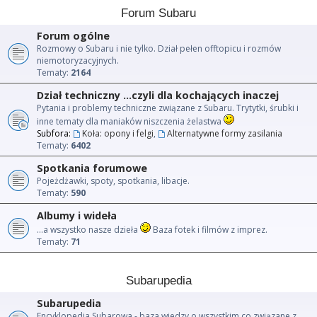
Forum Subaru
Forum ogólne
Rozmowy o Subaru i nie tylko. Dział pełen offtopicu i rozmów
niemotoryzacyjnych.
Tematy:
2164
Dział techniczny ...czyli dla kochających inaczej
Pytania i problemy techniczne związane z Subaru. Trytytki, śrubki i
inne tematy dla maniaków niszczenia żelastwa
Subfora:
Koła: opony i felgi
,
Alternatywne formy zasilania
Tematy:
6402
Spotkania forumowe
Pojeżdżawki, spoty, spotkania, libacje.
Tematy:
590
Albumy i wideła
...a wszystko nasze dzieła
Baza fotek i filmów z imprez.
Tematy:
71
Subarupedia
Subarupedia
Encyklopedia Subarowa - baza wiedzy o wszystkim co związane z