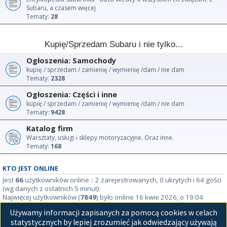
Subaru, a czasem więcej
Tematy:
28
Kupię/Sprzedam Subaru i nie tylko...
Ogłoszenia: Samochody
kupię / sprzedam / zamienię / wymienię /dam / nie dam
Tematy:
2328
Ogłoszenia: Części i inne
kupię / sprzedam / zamienię / wymienię /dam / nie dam
Tematy:
9428
Katalog firm
Warsztaty, usługi i sklepy motoryzacyjne. Oraz inne.
Tematy:
168
KTO JEST ONLINE
Jest
66
użytkowników online :: 2 zarejestrowanych, 0 ukrytych i 64 gości
(wg danych z ostatnich 5 minut)
Najwięcej użytkowników (
7849
) było online 16 kwie 2026, o 19:04
Używamy informacji zapisanych za pomocą cookies w celach
STATYSTYKI
statystycznych by lepiej zrozumieć jak odwiedzający używają