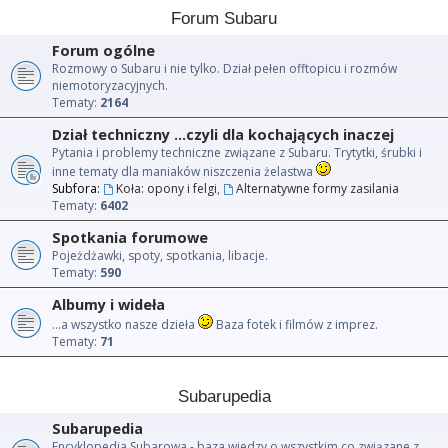
Forum Subaru
Forum ogólne
Rozmowy o Subaru i nie tylko. Dział pełen offtopicu i rozmów
niemotoryzacyjnych.
Tematy:
2164
Dział techniczny ...czyli dla kochających inaczej
Pytania i problemy techniczne związane z Subaru. Trytytki, śrubki i
inne tematy dla maniaków niszczenia żelastwa
Subfora:
Koła: opony i felgi
,
Alternatywne formy zasilania
Tematy:
6402
Spotkania forumowe
Pojeżdżawki, spoty, spotkania, libacje.
Tematy:
590
Albumy i wideła
...a wszystko nasze dzieła
Baza fotek i filmów z imprez.
Tematy:
71
Subarupedia
Subarupedia
Encyklopedia Subarowa - baza wiedzy o wszystkim co związane z