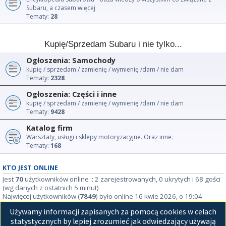
Subaru, a czasem więcej
Tematy:
28
Kupię/Sprzedam Subaru i nie tylko...
Ogłoszenia: Samochody
kupię / sprzedam / zamienię / wymienię /dam / nie dam
Tematy:
2328
Ogłoszenia: Części i inne
kupię / sprzedam / zamienię / wymienię /dam / nie dam
Tematy:
9428
Katalog firm
Warsztaty, usługi i sklepy motoryzacyjne. Oraz inne.
Tematy:
168
KTO JEST ONLINE
Jest
70
użytkowników online :: 2 zarejestrowanych, 0 ukrytych i 68 gości
(wg danych z ostatnich 5 minut)
Najwięcej użytkowników (
7849
) było online 16 kwie 2026, o 19:04
Używamy informacji zapisanych za pomocą cookies w celach
STATYSTYKI
statystycznych by lepiej zrozumieć jak odwiedzający używają