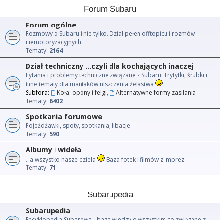
Forum Subaru
Forum ogólne
Rozmowy o Subaru i nie tylko. Dział pełen offtopicu i rozmów
niemotoryzacyjnych.
Tematy:
2164
Dział techniczny ...czyli dla kochających inaczej
Pytania i problemy techniczne związane z Subaru. Trytytki, śrubki i
inne tematy dla maniaków niszczenia żelastwa
Subfora:
Koła: opony i felgi
,
Alternatywne formy zasilania
Tematy:
6402
Spotkania forumowe
Pojeżdżawki, spoty, spotkania, libacje.
Tematy:
590
Albumy i wideła
...a wszystko nasze dzieła
Baza fotek i filmów z imprez.
Tematy:
71
Subarupedia
Subarupedia
Encyklopedia Subarowa - baza wiedzy o wszystkim co związane z