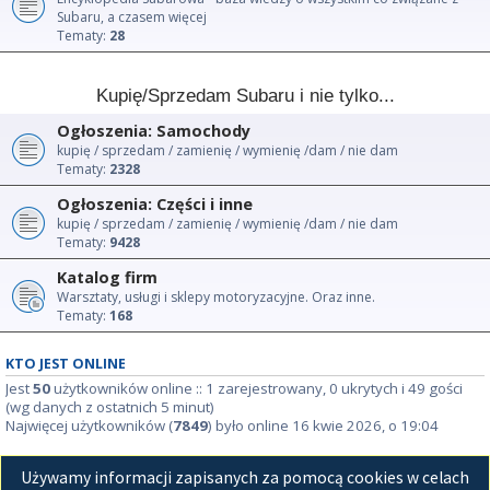
Subaru, a czasem więcej
Tematy:
28
Kupię/Sprzedam Subaru i nie tylko...
Ogłoszenia: Samochody
kupię / sprzedam / zamienię / wymienię /dam / nie dam
Tematy:
2328
Ogłoszenia: Części i inne
kupię / sprzedam / zamienię / wymienię /dam / nie dam
Tematy:
9428
Katalog firm
Warsztaty, usługi i sklepy motoryzacyjne. Oraz inne.
Tematy:
168
KTO JEST ONLINE
Jest
50
użytkowników online :: 1 zarejestrowany, 0 ukrytych i 49 gości
(wg danych z ostatnich 5 minut)
Najwięcej użytkowników (
7849
) było online 16 kwie 2026, o 19:04
STATYSTYKI
Używamy informacji zapisanych za pomocą cookies w celach