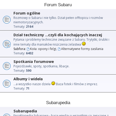
Forum Subaru
Forum ogólne
Rozmowy o Subaru i nie tylko. Dział pełen offtopicu i rozmów
niemotoryzacyjnych.
Tematy:
2164
Dział techniczny ...czyli dla kochających inaczej
Pytania i problemy techniczne związane z Subaru. Trytytki, śrubki i
inne tematy dla maniaków niszczenia żelastwa
Subfora:
Koła: opony i felgi
,
Alternatywne formy zasilania
Tematy:
6402
Spotkania forumowe
Pojeżdżawki, spoty, spotkania, libacje.
Tematy:
590
Albumy i wideła
...a wszystko nasze dzieła
Baza fotek i filmów z imprez.
Tematy:
71
Subarupedia
Subarupedia
Encyklopedia Subarowa - baza wiedzy o wszystkim co związane z