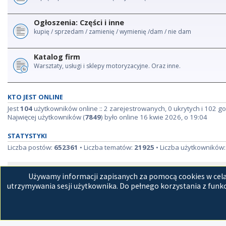
Ogłoszenia: Części i inne
kupię / sprzedam / zamienię / wymienię /dam / nie dam
Katalog firm
Warsztaty, usługi i sklepy motoryzacyjne. Oraz inne.
KTO JEST ONLINE
Jest
104
użytkowników online :: 2 zarejestrowanych, 0 ukrytych i 102 go
Najwięcej użytkowników (
7849
) było online 16 kwie 2026, o 19:04
STATYSTYKI
Liczba postów:
652361
• Liczba tematów:
21925
• Liczba użytkowników
Strona główna
Kon
Używamy informacji zapisanych za pomocą cookies w celac
utrzymywania sesji użytkownika. Do pełnego korzystania z funkc