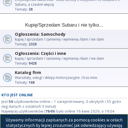
Subaru, a czasem więcej
Tematy:
28
Kupię/Sprzedam Subaru i nie tylko...
Ogłoszenia: Samochody
kupię / sprzedam / zamienię / wymienię /dam / nie dam
Tematy:
2328
Ogłoszenia: Części i inne
kupię / sprzedam / zamienię / wymienię /dam / nie dam
Tematy:
9428
Katalog firm
Warsztaty, usługi i sklepy motoryzacyjne. Oraz inne.
Tematy:
168
KTO JEST ONLINE
Jest
56
użytkowników online :: 1 zarejestrowany, 0 ukrytych i 55 gości
(wg danych z ostatnich 5 minut)
Najwięcej użytkowników (
7849
) było online 16 kwie 2026, o 19:04
Używamy informacji zapisanych za pomocą cookies w celach
STATYSTYKI
statystycznych by lepiej zrozumieć jak odwiedzający używają