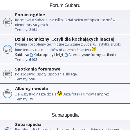
Forum Subaru
Forum ogólne
Rozmowy o Subaru i nie tylko. Dział pełen offtopicu i rozmów
niemotoryzacyjnych.
Tematy:
2164
Dział techniczny ...czyli dla kochających inaczej
Pytania i problemy techniczne związane z Subaru. Trytytki, śrubki i
inne tematy dla maniaków niszczenia żelastwa
Subfora:
Koła: opony i felgi
,
Alternatywne formy zasilania
Tematy:
6402
Spotkania forumowe
Pojeżdżawki, spoty, spotkania, libacje.
Tematy:
590
Albumy i wideła
...a wszystko nasze dzieła
Baza fotek i filmów z imprez.
Tematy:
71
Subarupedia
Subarupedia
Encyklopedia Subarowa - baza wiedzy o wszystkim co związane z