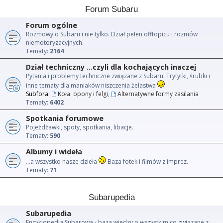
Forum Subaru
Forum ogólne
Rozmowy o Subaru i nie tylko. Dział pełen offtopicu i rozmów
niemotoryzacyjnych.
Tematy:
2164
Dział techniczny ...czyli dla kochających inaczej
Pytania i problemy techniczne związane z Subaru. Trytytki, śrubki i
inne tematy dla maniaków niszczenia żelastwa
Subfora:
Koła: opony i felgi
,
Alternatywne formy zasilania
Tematy:
6402
Spotkania forumowe
Pojeżdżawki, spoty, spotkania, libacje.
Tematy:
590
Albumy i wideła
...a wszystko nasze dzieła
Baza fotek i filmów z imprez.
Tematy:
71
Subarupedia
Subarupedia
Encyklopedia Subarowa - baza wiedzy o wszystkim co związane z