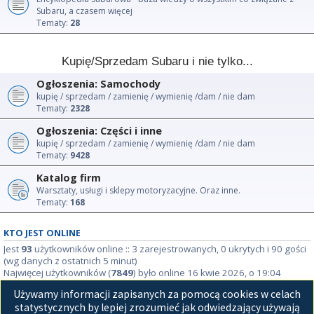
Subaru, a czasem więcej
Tematy:
28
Kupię/Sprzedam Subaru i nie tylko...
Ogłoszenia: Samochody
kupię / sprzedam / zamienię / wymienię /dam / nie dam
Tematy:
2328
Ogłoszenia: Części i inne
kupię / sprzedam / zamienię / wymienię /dam / nie dam
Tematy:
9428
Katalog firm
Warsztaty, usługi i sklepy motoryzacyjne. Oraz inne.
Tematy:
168
KTO JEST ONLINE
Jest
93
użytkowników online :: 3 zarejestrowanych, 0 ukrytych i 90 gości
(wg danych z ostatnich 5 minut)
Najwięcej użytkowników (
7849
) było online 16 kwie 2026, o 19:04
Używamy informacji zapisanych za pomocą cookies w celach
STATYSTYKI
statystycznych by lepiej zrozumieć jak odwiedzający używają