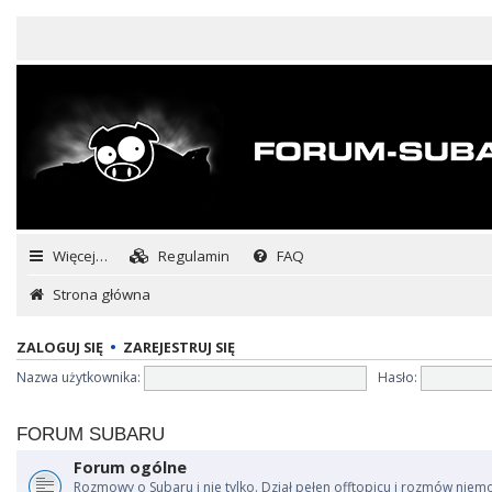
Więcej…
Regulamin
FAQ
Strona główna
ZALOGUJ SIĘ
•
ZAREJESTRUJ SIĘ
Nazwa użytkownika:
Hasło:
FORUM SUBARU
Forum ogólne
Rozmowy o Subaru i nie tylko. Dział pełen offtopicu i rozmów niem