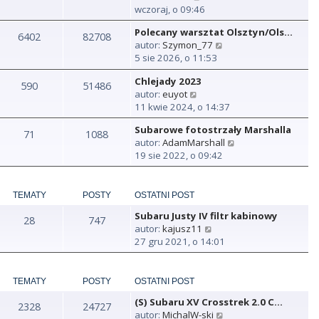
y
wczoraj, o 09:46
ś
Polecany warsztat Olsztyn/Ols…
w
6402
82708
W
autor:
Szymon_77
i
y
5 sie 2026, o 11:53
e
ś
t
Chlejady 2023
w
590
51486
l
W
autor:
euyot
i
n
y
11 kwie 2024, o 14:37
e
a
ś
t
j
Subarowe fotostrzały Marshalla
w
71
1088
l
n
W
autor:
AdamMarshall
i
n
o
y
19 sie 2022, o 09:42
e
a
w
ś
t
j
s
w
l
n
z
i
n
TEMATY
POSTY
OSTATNI POST
o
y
e
a
w
p
Subaru Justy IV filtr kabinowy
t
28
747
j
s
o
W
autor:
kajusz11
l
n
z
s
y
27 gru 2021, o 14:01
n
o
y
t
ś
a
w
p
w
j
s
o
i
TEMATY
POSTY
OSTATNI POST
n
z
s
e
o
y
t
(S) Subaru XV Crosstrek 2.0 C…
t
2328
24727
w
p
W
autor:
MichalW-ski
l