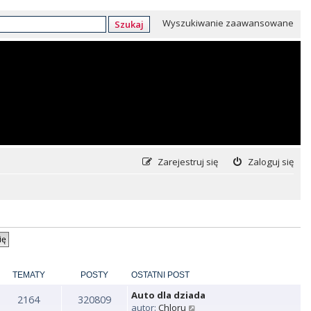
Wyszukiwanie zaawansowane
Szukaj
Zarejestruj się
Zaloguj się
TEMATY
POSTY
OSTATNI POST
Auto dla dziada
2164
320809
W
autor:
Chloru