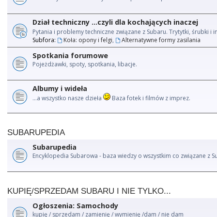
Dział techniczny ...czyli dla kochających inaczej
Pytania i problemy techniczne związane z Subaru. Trytytki, śrubki 
Subfora:
Koła: opony i felgi
,
Alternatywne formy zasilania
Spotkania forumowe
Pojeżdżawki, spoty, spotkania, libacje.
Albumy i wideła
...a wszystko nasze dzieła
Baza fotek i filmów z imprez.
SUBARUPEDIA
Subarupedia
Encyklopedia Subarowa - baza wiedzy o wszystkim co związane z S
KUPIĘ/SPRZEDAM SUBARU I NIE TYLKO...
Ogłoszenia: Samochody
kupię / sprzedam / zamienię / wymienię /dam / nie dam