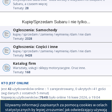
Subaru, a czasem więcej
Tematy:
28
Kupię/Sprzedam Subaru i nie tylko...
Ogłoszenia: Samochody
kupię / sprzedam / zamienię / wymienię /dam / nie dam
Tematy:
2328
Ogłoszenia: Części i inne
kupię / sprzedam / zamienię / wymienię /dam / nie dam
Tematy:
9428
Katalog firm
Warsztaty, usługi i sklepy motoryzacyjne. Oraz inne.
Tematy:
168
KTO JEST ONLINE
Jest
42
użytkowników online :: 1 zarejestrowany, 0 ukrytych i 41 gości
(wg danych z ostatnich 5 minut)
Najwięcej użytkowników (
7849
) było online 16 kwie 2026, o 19:04
Używamy informacji zapisanych za pomocą cookies w celach
STATYSTYKI
statystycznych by lepiej zrozumieć jak odwiedzający używają