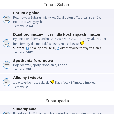
Forum Subaru
Forum ogólne
Rozmowy o Subaru i nie tylko. Dział pełen offtopicu i rozmów
niemotoryzacyjnych.
Tematy:
2164
Dział techniczny ...czyli dla kochających inaczej
Pytania i problemy techniczne związane z Subaru. Trytytki, śrubki i
inne tematy dla maniaków niszczenia żelastwa
Subfora:
Koła: opony i felgi
,
Alternatywne formy zasilania
Tematy:
6402
Spotkania forumowe
Pojeżdżawki, spoty, spotkania, libacje.
Tematy:
590
Albumy i wideła
...a wszystko nasze dzieła
Baza fotek i filmów z imprez.
Tematy:
71
Subarupedia
Subarupedia
Encyklopedia Subarowa - baza wiedzy o wszystkim co związane z