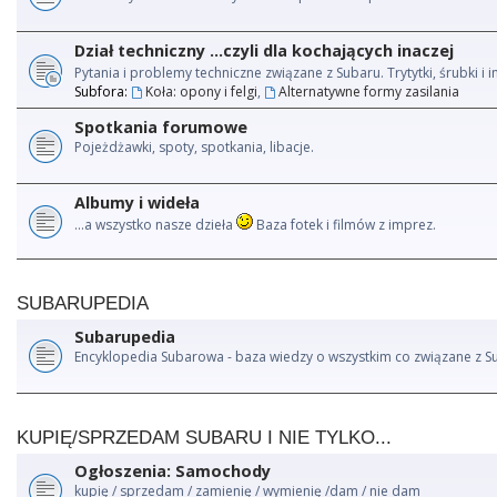
Dział techniczny ...czyli dla kochających inaczej
Pytania i problemy techniczne związane z Subaru. Trytytki, śrubki 
Subfora:
Koła: opony i felgi
,
Alternatywne formy zasilania
Spotkania forumowe
Pojeżdżawki, spoty, spotkania, libacje.
Albumy i wideła
...a wszystko nasze dzieła
Baza fotek i filmów z imprez.
SUBARUPEDIA
Subarupedia
Encyklopedia Subarowa - baza wiedzy o wszystkim co związane z S
KUPIĘ/SPRZEDAM SUBARU I NIE TYLKO...
Ogłoszenia: Samochody
kupię / sprzedam / zamienię / wymienię /dam / nie dam