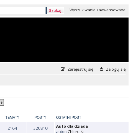
Wyszukiwanie zaawansowane
Szukaj
Zarejestruj się
Zaloguj się
TEMATY
POSTY
OSTATNI POST
Auto dla dziada
2164
320810
W
autor:
Chloru