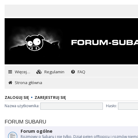
Więcej…
Regulamin
FAQ
Strona główna
ZALOGUJ SIĘ
•
ZAREJESTRUJ SIĘ
Nazwa użytkownika:
Hasło:
FORUM SUBARU
Forum ogólne
Rozmowy o Subaru i nie tylko. Dział pełen offtopicu i rozmów niem