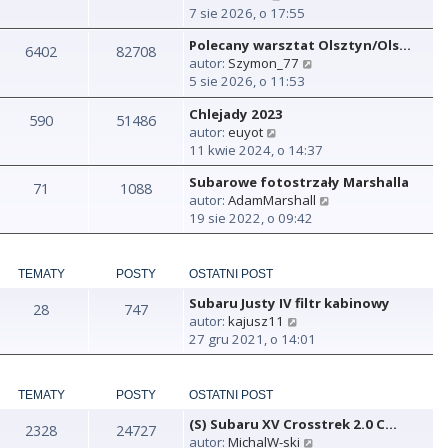
y
7 sie 2026, o 17:55
ś
Polecany warsztat Olsztyn/Ols…
w
6402
82708
W
autor:
Szymon_77
i
y
5 sie 2026, o 11:53
e
ś
t
Chlejady 2023
w
590
51486
l
W
autor:
euyot
i
n
y
11 kwie 2024, o 14:37
e
a
ś
t
j
Subarowe fotostrzały Marshalla
w
71
1088
l
n
W
autor:
AdamMarshall
i
n
o
y
19 sie 2022, o 09:42
e
a
w
ś
t
j
s
w
l
n
z
i
n
TEMATY
POSTY
OSTATNI POST
o
y
e
a
w
p
Subaru Justy IV filtr kabinowy
t
28
747
j
s
o
W
autor:
kajusz11
l
n
z
s
y
27 gru 2021, o 14:01
n
o
y
t
ś
a
w
p
w
j
s
o
i
TEMATY
POSTY
OSTATNI POST
n
z
s
e
o
y
t
(S) Subaru XV Crosstrek 2.0 C…
t
2328
24727
w
p
W
autor:
MichalW-ski
l