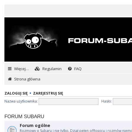
Więcej…
Regulamin
FAQ
Strona główna
ZALOGUJ SIĘ
•
ZAREJESTRUJ SIĘ
Nazwa użytkownika:
Hasło:
FORUM SUBARU
Forum ogólne
Rozmowy o Subaru i nie tylko. Dział pełen offtopicu i rozmów niem