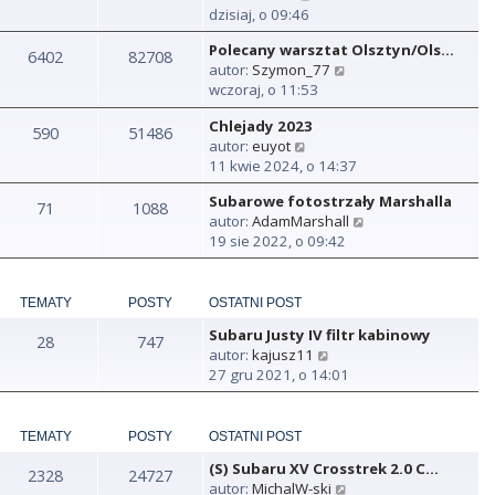
y
dzisiaj, o 09:46
ś
Polecany warsztat Olsztyn/Ols…
w
6402
82708
W
autor:
Szymon_77
i
y
wczoraj, o 11:53
e
ś
t
Chlejady 2023
w
590
51486
l
W
autor:
euyot
i
n
y
11 kwie 2024, o 14:37
e
a
ś
t
j
Subarowe fotostrzały Marshalla
w
71
1088
l
n
W
autor:
AdamMarshall
i
n
o
y
19 sie 2022, o 09:42
e
a
w
ś
t
j
s
w
l
n
z
i
n
TEMATY
POSTY
OSTATNI POST
o
y
e
a
w
p
Subaru Justy IV filtr kabinowy
t
28
747
j
s
o
W
autor:
kajusz11
l
n
z
s
y
27 gru 2021, o 14:01
n
o
y
t
ś
a
w
p
w
j
s
o
i
TEMATY
POSTY
OSTATNI POST
n
z
s
e
o
y
t
(S) Subaru XV Crosstrek 2.0 C…
t
2328
24727
w
p
W
autor:
MichalW-ski
l