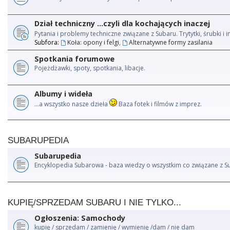
Dział techniczny ...czyli dla kochających inaczej
Pytania i problemy techniczne związane z Subaru. Trytytki, śrubki 
Subfora:
Koła: opony i felgi
,
Alternatywne formy zasilania
Spotkania forumowe
Pojeżdżawki, spoty, spotkania, libacje.
Albumy i wideła
...a wszystko nasze dzieła
Baza fotek i filmów z imprez.
SUBARUPEDIA
Subarupedia
Encyklopedia Subarowa - baza wiedzy o wszystkim co związane z S
KUPIĘ/SPRZEDAM SUBARU I NIE TYLKO...
Ogłoszenia: Samochody
kupię / sprzedam / zamienię / wymienię /dam / nie dam