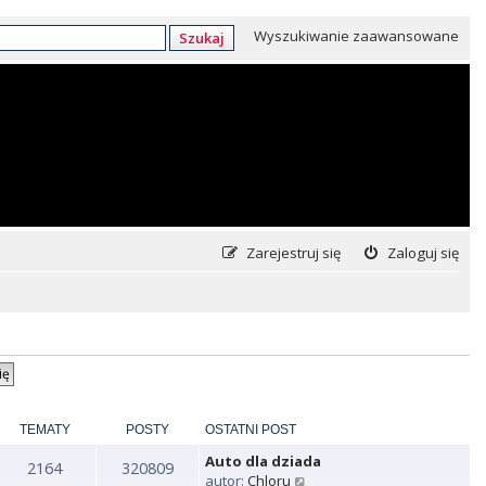
Wyszukiwanie zaawansowane
Szukaj
Zarejestruj się
Zaloguj się
TEMATY
POSTY
OSTATNI POST
Auto dla dziada
2164
320809
W
autor:
Chloru