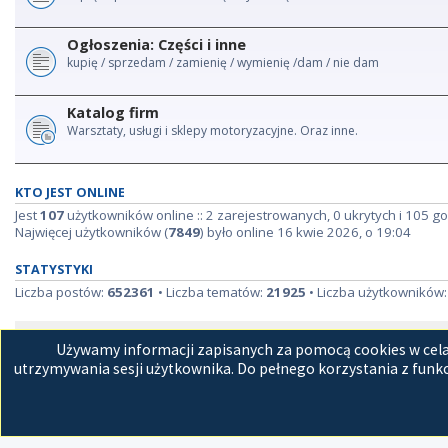
Ogłoszenia: Części i inne
kupię / sprzedam / zamienię / wymienię /dam / nie dam
Katalog firm
Warsztaty, usługi i sklepy motoryzacyjne. Oraz inne.
KTO JEST ONLINE
Jest
107
użytkowników online :: 2 zarejestrowanych, 0 ukrytych i 105 go
Najwięcej użytkowników (
7849
) było online 16 kwie 2026, o 19:04
STATYSTYKI
Liczba postów:
652361
• Liczba tematów:
21925
• Liczba użytkowników
Strona główna
Kon
Używamy informacji zapisanych za pomocą cookies w celac
utrzymywania sesji użytkownika. Do pełnego korzystania z funkc