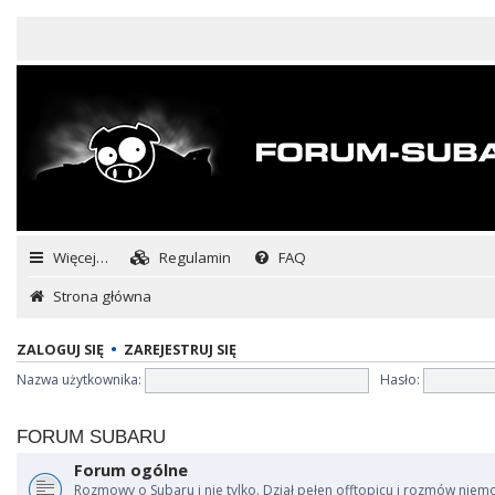
Więcej…
Regulamin
FAQ
Strona główna
ZALOGUJ SIĘ
•
ZAREJESTRUJ SIĘ
Nazwa użytkownika:
Hasło:
FORUM SUBARU
Forum ogólne
Rozmowy o Subaru i nie tylko. Dział pełen offtopicu i rozmów niem