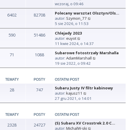
y
wczoraj, o 09:46
ś
Polecany warsztat Olsztyn/Ols…
w
6402
82708
W
autor:
Szymon_77
i
y
5 sie 2026, o 11:53
e
ś
t
Chlejady 2023
w
590
51486
l
W
autor:
euyot
i
n
y
11 kwie 2024, o 14:37
e
a
ś
t
j
Subarowe fotostrzały Marshalla
w
71
1088
l
n
W
autor:
AdamMarshall
i
n
o
y
19 sie 2022, o 09:42
e
a
w
ś
t
j
s
w
l
n
z
i
n
TEMATY
POSTY
OSTATNI POST
o
y
e
a
w
p
Subaru Justy IV filtr kabinowy
t
28
747
j
s
o
W
autor:
kajusz11
l
n
z
s
y
27 gru 2021, o 14:01
n
o
y
t
ś
a
w
p
w
j
s
o
i
TEMATY
POSTY
OSTATNI POST
n
z
s
e
o
y
t
(S) Subaru XV Crosstrek 2.0 C…
t
2328
24727
w
p
W
autor:
MichalW-ski
l