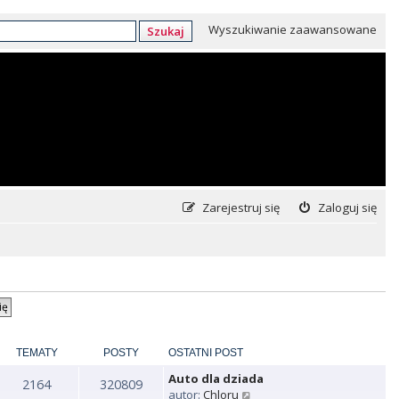
Wyszukiwanie zaawansowane
Szukaj
Zarejestruj się
Zaloguj się
TEMATY
POSTY
OSTATNI POST
Auto dla dziada
2164
320809
W
autor:
Chloru