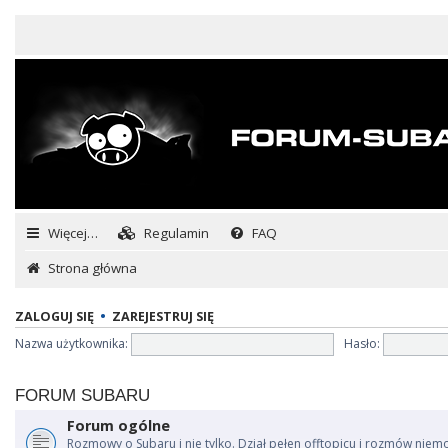
Więcej…
Regulamin
FAQ
Strona główna
ZALOGUJ SIĘ
•
ZAREJESTRUJ SIĘ
Nazwa użytkownika:
Hasło:
FORUM SUBARU
Forum ogólne
Rozmowy o Subaru i nie tylko. Dział pełen offtopicu i rozmów niem