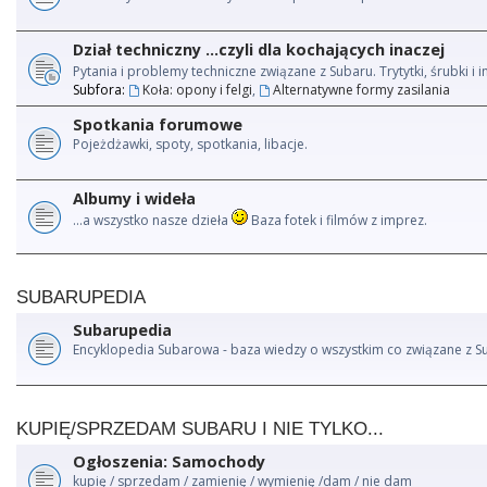
Dział techniczny ...czyli dla kochających inaczej
Pytania i problemy techniczne związane z Subaru. Trytytki, śrubki 
Subfora:
Koła: opony i felgi
,
Alternatywne formy zasilania
Spotkania forumowe
Pojeżdżawki, spoty, spotkania, libacje.
Albumy i wideła
...a wszystko nasze dzieła
Baza fotek i filmów z imprez.
SUBARUPEDIA
Subarupedia
Encyklopedia Subarowa - baza wiedzy o wszystkim co związane z S
KUPIĘ/SPRZEDAM SUBARU I NIE TYLKO...
Ogłoszenia: Samochody
kupię / sprzedam / zamienię / wymienię /dam / nie dam