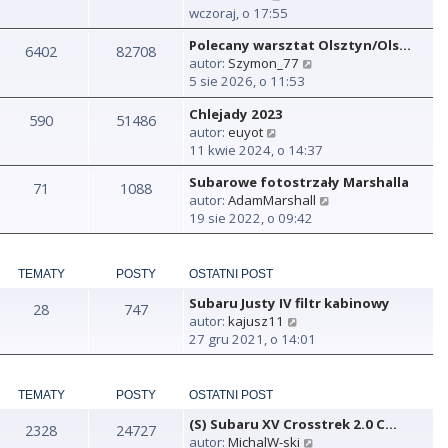
y
wczoraj, o 17:55
ś
Polecany warsztat Olsztyn/Ols…
w
6402
82708
W
autor:
Szymon_77
i
y
5 sie 2026, o 11:53
e
ś
t
Chlejady 2023
w
590
51486
l
W
autor:
euyot
i
n
y
11 kwie 2024, o 14:37
e
a
ś
t
j
Subarowe fotostrzały Marshalla
w
71
1088
l
n
W
autor:
AdamMarshall
i
n
o
y
19 sie 2022, o 09:42
e
a
w
ś
t
j
s
w
l
n
z
i
n
TEMATY
POSTY
OSTATNI POST
o
y
e
a
w
p
Subaru Justy IV filtr kabinowy
t
28
747
j
s
o
W
autor:
kajusz11
l
n
z
s
y
27 gru 2021, o 14:01
n
o
y
t
ś
a
w
p
w
j
s
o
i
TEMATY
POSTY
OSTATNI POST
n
z
s
e
o
y
t
(S) Subaru XV Crosstrek 2.0 C…
t
2328
24727
w
p
W
autor:
MichalW-ski
l