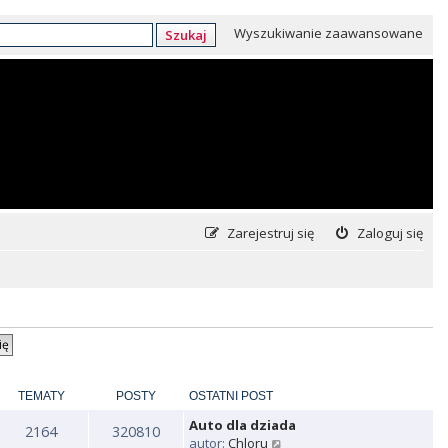
Wyszukiwanie zaawansowane
Szukaj
Zarejestruj się
Zaloguj się
TEMATY
POSTY
OSTATNI POST
Auto dla dziada
2164
320810
W
autor:
Chloru