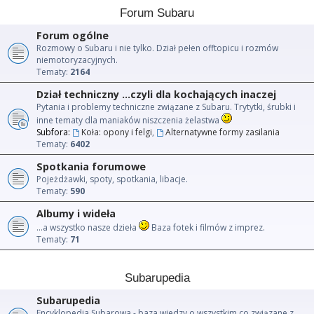
Forum Subaru
Forum ogólne
Rozmowy o Subaru i nie tylko. Dział pełen offtopicu i rozmów
niemotoryzacyjnych.
Tematy:
2164
Dział techniczny ...czyli dla kochających inaczej
Pytania i problemy techniczne związane z Subaru. Trytytki, śrubki i
inne tematy dla maniaków niszczenia żelastwa
Subfora:
Koła: opony i felgi
,
Alternatywne formy zasilania
Tematy:
6402
Spotkania forumowe
Pojeżdżawki, spoty, spotkania, libacje.
Tematy:
590
Albumy i wideła
...a wszystko nasze dzieła
Baza fotek i filmów z imprez.
Tematy:
71
Subarupedia
Subarupedia
Encyklopedia Subarowa - baza wiedzy o wszystkim co związane z