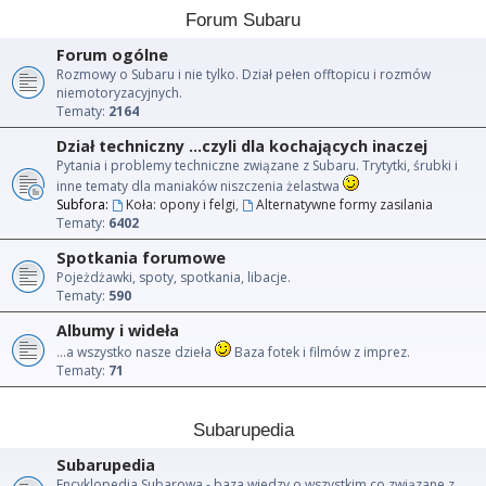
Forum Subaru
Forum ogólne
Rozmowy o Subaru i nie tylko. Dział pełen offtopicu i rozmów
niemotoryzacyjnych.
Tematy:
2164
Dział techniczny ...czyli dla kochających inaczej
Pytania i problemy techniczne związane z Subaru. Trytytki, śrubki i
inne tematy dla maniaków niszczenia żelastwa
Subfora:
Koła: opony i felgi
,
Alternatywne formy zasilania
Tematy:
6402
Spotkania forumowe
Pojeżdżawki, spoty, spotkania, libacje.
Tematy:
590
Albumy i wideła
...a wszystko nasze dzieła
Baza fotek i filmów z imprez.
Tematy:
71
Subarupedia
Subarupedia
Encyklopedia Subarowa - baza wiedzy o wszystkim co związane z