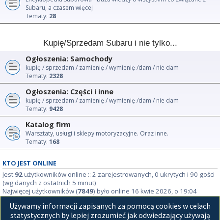
Subaru, a czasem więcej
Tematy:
28
Kupię/Sprzedam Subaru i nie tylko...
Ogłoszenia: Samochody
kupię / sprzedam / zamienię / wymienię /dam / nie dam
Tematy:
2328
Ogłoszenia: Części i inne
kupię / sprzedam / zamienię / wymienię /dam / nie dam
Tematy:
9428
Katalog firm
Warsztaty, usługi i sklepy motoryzacyjne. Oraz inne.
Tematy:
168
KTO JEST ONLINE
Jest
92
użytkowników online :: 2 zarejestrowanych, 0 ukrytych i 90 gości
(wg danych z ostatnich 5 minut)
Najwięcej użytkowników (
7849
) było online 16 kwie 2026, o 19:04
Używamy informacji zapisanych za pomocą cookies w celach
STATYSTYKI
statystycznych by lepiej zrozumieć jak odwiedzający używają