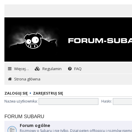
Więcej…
Regulamin
FAQ
Strona główna
ZALOGUJ SIĘ
•
ZAREJESTRUJ SIĘ
Nazwa użytkownika:
Hasło:
FORUM SUBARU
Forum ogólne
Rozmowy o Subaru i nie tylko. Dział pełen offtopicu i rozmów niem