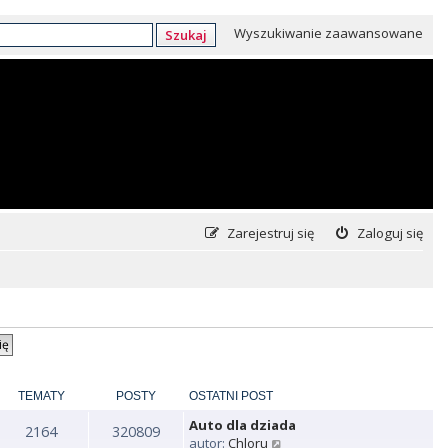
Wyszukiwanie zaawansowane
Szukaj
Zarejestruj się
Zaloguj się
TEMATY
POSTY
OSTATNI POST
Auto dla dziada
2164
320809
W
autor:
Chloru