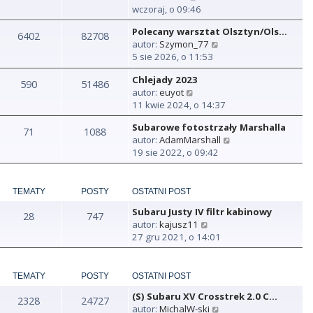
y
wczoraj, o 09:46
ś
Polecany warsztat Olsztyn/Ols…
w
6402
82708
W
autor:
Szymon_77
i
y
5 sie 2026, o 11:53
e
ś
t
Chlejady 2023
w
590
51486
l
W
autor:
euyot
i
n
y
11 kwie 2024, o 14:37
e
a
ś
t
j
Subarowe fotostrzały Marshalla
w
71
1088
l
n
W
autor:
AdamMarshall
i
n
o
y
19 sie 2022, o 09:42
e
a
w
ś
t
j
s
w
l
n
z
i
n
TEMATY
POSTY
OSTATNI POST
o
y
e
a
w
p
Subaru Justy IV filtr kabinowy
t
28
747
j
s
o
W
autor:
kajusz11
l
n
z
s
y
27 gru 2021, o 14:01
n
o
y
t
ś
a
w
p
w
j
s
o
i
TEMATY
POSTY
OSTATNI POST
n
z
s
e
o
y
t
(S) Subaru XV Crosstrek 2.0 C…
t
2328
24727
w
p
W
autor:
MichalW-ski
l