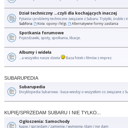
Dział techniczny ...czyli dla kochających inaczej
Pytania i problemy techniczne związane z Subaru. Trytytki, śrubki 
Subfora:
Koła: opony i felgi
,
Alternatywne formy zasilania
Spotkania forumowe
Pojeżdżawki, spoty, spotkania, libacje.
Albumy i wideła
...a wszystko nasze dzieła
Baza fotek i filmów z imprez.
SUBARUPEDIA
Subarupedia
Encyklopedia Subarowa - baza wiedzy o wszystkim co związane z S
KUPIĘ/SPRZEDAM SUBARU I NIE TYLKO...
Ogłoszenia: Samochody
kupię / sprzedam / zamienię / wymienię /dam / nie dam