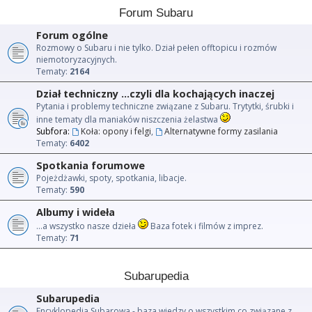
Forum Subaru
Forum ogólne
Rozmowy o Subaru i nie tylko. Dział pełen offtopicu i rozmów
niemotoryzacyjnych.
Tematy:
2164
Dział techniczny ...czyli dla kochających inaczej
Pytania i problemy techniczne związane z Subaru. Trytytki, śrubki i
inne tematy dla maniaków niszczenia żelastwa
Subfora:
Koła: opony i felgi
,
Alternatywne formy zasilania
Tematy:
6402
Spotkania forumowe
Pojeżdżawki, spoty, spotkania, libacje.
Tematy:
590
Albumy i wideła
...a wszystko nasze dzieła
Baza fotek i filmów z imprez.
Tematy:
71
Subarupedia
Subarupedia
Encyklopedia Subarowa - baza wiedzy o wszystkim co związane z