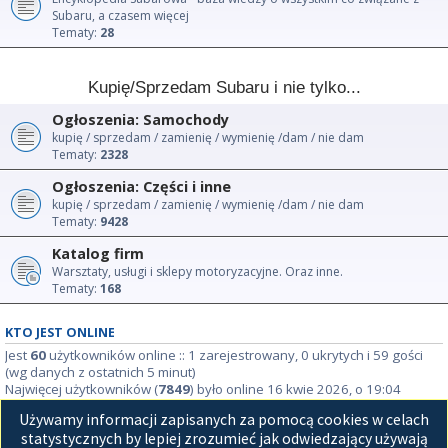
Subaru, a czasem więcej
Tematy:
28
Kupię/Sprzedam Subaru i nie tylko...
Ogłoszenia: Samochody
kupię / sprzedam / zamienię / wymienię /dam / nie dam
Tematy:
2328
Ogłoszenia: Części i inne
kupię / sprzedam / zamienię / wymienię /dam / nie dam
Tematy:
9428
Katalog firm
Warsztaty, usługi i sklepy motoryzacyjne. Oraz inne.
Tematy:
168
KTO JEST ONLINE
Jest
60
użytkowników online :: 1 zarejestrowany, 0 ukrytych i 59 gości
(wg danych z ostatnich 5 minut)
Najwięcej użytkowników (
7849
) było online 16 kwie 2026, o 19:04
Używamy informacji zapisanych za pomocą cookies w celach
STATYSTYKI
statystycznych by lepiej zrozumieć jak odwiedzający używają