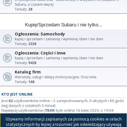
Subaru, a czasem więcej
Tematy:
28
Kupię/Sprzedam Subaru i nie tylko...
Ogłoszenia: Samochody
kupię / sprzedam / zamienię / wymienię /dam / nie dam
Tematy:
2328
Ogłoszenia: Części i inne
kupię / sprzedam / zamienię / wymienię /dam / nie dam
Tematy:
9428
Katalog firm
Warsztaty, usługi i sklepy motoryzacyjne. Oraz inne.
Tematy:
168
KTO JEST ONLINE
Jest
62
użytkowników online :: 2 zarejestrowanych, 0 ukrytych i 60 gości
(wg danych z ostatnich 5 minut)
Najwięcej użytkowników (
7849
) było online 16 kwie 2026, o 19:04
Używamy informacji zapisanych za pomocą cookies w celach
STATYSTYKI
statystycznych by lepiej zrozumieć jak odwiedzający używają