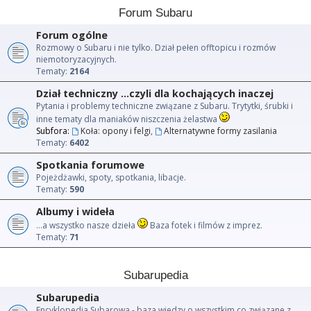
Forum Subaru
Forum ogólne
Rozmowy o Subaru i nie tylko. Dział pełen offtopicu i rozmów
niemotoryzacyjnych.
Tematy:
2164
Dział techniczny ...czyli dla kochających inaczej
Pytania i problemy techniczne związane z Subaru. Trytytki, śrubki i
inne tematy dla maniaków niszczenia żelastwa
Subfora:
Koła: opony i felgi
,
Alternatywne formy zasilania
Tematy:
6402
Spotkania forumowe
Pojeżdżawki, spoty, spotkania, libacje.
Tematy:
590
Albumy i wideła
...a wszystko nasze dzieła
Baza fotek i filmów z imprez.
Tematy:
71
Subarupedia
Subarupedia
Encyklopedia Subarowa - baza wiedzy o wszystkim co związane z