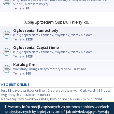
Subaru, a czasem więcej
Tematy:
28
Kupię/Sprzedam Subaru i nie tylko...
Ogłoszenia: Samochody
kupię / sprzedam / zamienię / wymienię /dam / nie dam
Tematy:
2328
Ogłoszenia: Części i inne
kupię / sprzedam / zamienię / wymienię /dam / nie dam
Tematy:
9428
Katalog firm
Warsztaty, usługi i sklepy motoryzacyjne. Oraz inne.
Tematy:
168
KTO JEST ONLINE
Jest
83
użytkowników online :: 2 zarejestrowanych, 0 ukrytych i 81 gości
(wg danych z ostatnich 5 minut)
Najwięcej użytkowników (
7849
) było online 16 kwie 2026, o 19:04
Używamy informacji zapisanych za pomocą cookies w celach
STATYSTYKI
statystycznych by lepiej zrozumieć jak odwiedzający używają