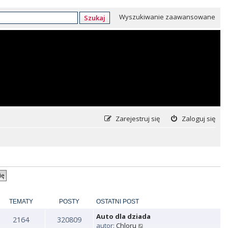
Wyszukiwanie zaawansowane
Szukaj
Zarejestruj się
Zaloguj się
TEMATY
POSTY
OSTATNI POST
Auto dla dziada
2164
320809
W
autor:
Chloru