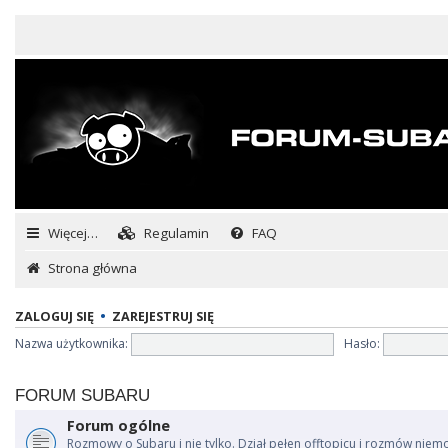
Więcej…
Regulamin
FAQ
Strona główna
ZALOGUJ SIĘ
•
ZAREJESTRUJ SIĘ
Nazwa użytkownika:
Hasło:
FORUM SUBARU
Forum ogólne
Rozmowy o Subaru i nie tylko. Dział pełen offtopicu i rozmów niem