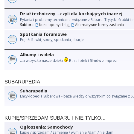
Dział techniczny ...czyli dla kochających inaczej
Pytania i problemy techniczne związane z Subaru. Trytytki, śrubki 
Subfora:
Koła: opony i felgi
,
Alternatywne formy zasilania
Spotkania forumowe
Pojeżdżawki, spoty, spotkania, libacje.
Albumy i wideła
...a wszystko nasze dzieła
Baza fotek i filmów z imprez.
SUBARUPEDIA
Subarupedia
Encyklopedia Subarowa - baza wiedzy o wszystkim co związane z S
KUPIĘ/SPRZEDAM SUBARU I NIE TYLKO...
Ogłoszenia: Samochody
kupię / sprzedam / zamienię / wymienię /dam / nie dam