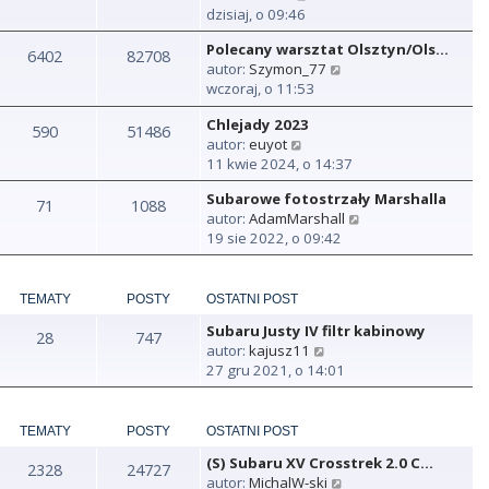
y
dzisiaj, o 09:46
ś
Polecany warsztat Olsztyn/Ols…
w
6402
82708
W
autor:
Szymon_77
i
y
wczoraj, o 11:53
e
ś
t
Chlejady 2023
w
590
51486
l
W
autor:
euyot
i
n
y
11 kwie 2024, o 14:37
e
a
ś
t
j
Subarowe fotostrzały Marshalla
w
71
1088
l
n
W
autor:
AdamMarshall
i
n
o
y
19 sie 2022, o 09:42
e
a
w
ś
t
j
s
w
l
n
z
i
n
TEMATY
POSTY
OSTATNI POST
o
y
e
a
w
p
Subaru Justy IV filtr kabinowy
t
28
747
j
s
o
W
autor:
kajusz11
l
n
z
s
y
27 gru 2021, o 14:01
n
o
y
t
ś
a
w
p
w
j
s
o
i
TEMATY
POSTY
OSTATNI POST
n
z
s
e
o
y
t
(S) Subaru XV Crosstrek 2.0 C…
t
2328
24727
w
p
W
autor:
MichalW-ski
l