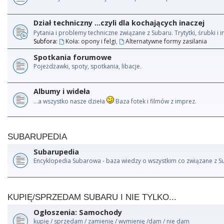
Dział techniczny ...czyli dla kochających inaczej
Pytania i problemy techniczne związane z Subaru. Trytytki, śrubki 
Subfora:
Koła: opony i felgi
,
Alternatywne formy zasilania
Spotkania forumowe
Pojeżdżawki, spoty, spotkania, libacje.
Albumy i wideła
...a wszystko nasze dzieła
Baza fotek i filmów z imprez.
SUBARUPEDIA
Subarupedia
Encyklopedia Subarowa - baza wiedzy o wszystkim co związane z S
KUPIĘ/SPRZEDAM SUBARU I NIE TYLKO...
Ogłoszenia: Samochody
kupię / sprzedam / zamienię / wymienię /dam / nie dam