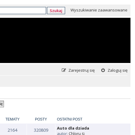
Wyszukiwanie zaawansowane
Szukaj
Zarejestruj się
Zaloguj się
TEMATY
POSTY
OSTATNI POST
Auto dla dziada
2164
320809
W
autor:
Chloru