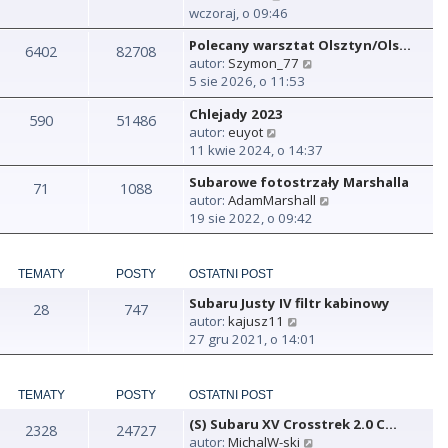
y
wczoraj, o 09:46
ś
Polecany warsztat Olsztyn/Ols…
w
6402
82708
W
autor:
Szymon_77
i
y
5 sie 2026, o 11:53
e
ś
t
Chlejady 2023
w
590
51486
l
W
autor:
euyot
i
n
y
11 kwie 2024, o 14:37
e
a
ś
t
j
Subarowe fotostrzały Marshalla
w
71
1088
l
n
W
autor:
AdamMarshall
i
n
o
y
19 sie 2022, o 09:42
e
a
w
ś
t
j
s
w
l
n
z
i
n
TEMATY
POSTY
OSTATNI POST
o
y
e
a
w
p
Subaru Justy IV filtr kabinowy
t
28
747
j
s
o
W
autor:
kajusz11
l
n
z
s
y
27 gru 2021, o 14:01
n
o
y
t
ś
a
w
p
w
j
s
o
i
TEMATY
POSTY
OSTATNI POST
n
z
s
e
o
y
t
(S) Subaru XV Crosstrek 2.0 C…
t
2328
24727
w
p
W
autor:
MichalW-ski
l