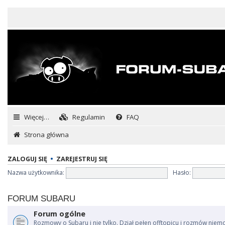
Więcej…
Regulamin
FAQ
Strona główna
ZALOGUJ SIĘ
•
ZAREJESTRUJ SIĘ
Nazwa użytkownika:
Hasło:
FORUM SUBARU
Forum ogólne
Rozmowy o Subaru i nie tylko. Dział pełen offtopicu i rozmów niem