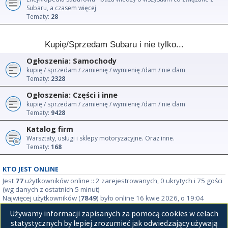
Subaru, a czasem więcej
Tematy:
28
Kupię/Sprzedam Subaru i nie tylko...
Ogłoszenia: Samochody
kupię / sprzedam / zamienię / wymienię /dam / nie dam
Tematy:
2328
Ogłoszenia: Części i inne
kupię / sprzedam / zamienię / wymienię /dam / nie dam
Tematy:
9428
Katalog firm
Warsztaty, usługi i sklepy motoryzacyjne. Oraz inne.
Tematy:
168
KTO JEST ONLINE
Jest
77
użytkowników online :: 2 zarejestrowanych, 0 ukrytych i 75 gości
(wg danych z ostatnich 5 minut)
Najwięcej użytkowników (
7849
) było online 16 kwie 2026, o 19:04
Używamy informacji zapisanych za pomocą cookies w celach
STATYSTYKI
statystycznych by lepiej zrozumieć jak odwiedzający używają