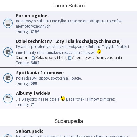
Forum Subaru
Forum ogólne
Rozmowy o Subaru i nie tylko. Dział pełen offtopicu i rozmów
niemotoryzacyjnych.
Tematy:
2164
Dział techniczny ...czyli dla kochających inaczej
Pytania i problemy techniczne związane z Subaru. Trytytki, śrubki i
inne tematy dla maniaków niszczenia żelastwa
Subfora:
Koła: opony i felgi
,
Alternatywne formy zasilania
Tematy:
6402
Spotkania forumowe
Pojeżdżawki, spoty, spotkania, libacje.
Tematy:
590
Albumy i wideła
...a wszystko nasze dzieła
Baza fotek i filmów z imprez.
Tematy:
71
Subarupedia
Subarupedia
Encyklopedia Subarowa - baza wiedzy o wszystkim co związane z