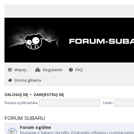
Więcej…
Regulamin
FAQ
Strona główna
ZALOGUJ SIĘ
•
ZAREJESTRUJ SIĘ
Nazwa użytkownika:
Hasło:
FORUM SUBARU
Forum ogólne
Rozmowy o Subaru i nie tylko. Dział pełen offtopicu i rozmów niem