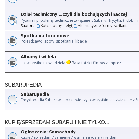
Dział techniczny ...czyli dla kochających inaczej
Pytania i problemy techniczne związane z Subaru. Trytytki, śrubki 
Subfora:
Koła: opony i felgi
,
Alternatywne formy zasilania
Spotkania forumowe
Pojeżdżawki, spoty, spotkania, libacje.
Albumy i wideła
...a wszystko nasze dzieła
Baza fotek i filmów z imprez.
SUBARUPEDIA
Subarupedia
Encyklopedia Subarowa - baza wiedzy o wszystkim co związane z S
KUPIĘ/SPRZEDAM SUBARU I NIE TYLKO...
Ogłoszenia: Samochody
kupię / sprzedam / zamienię / wymienię /dam / nie dam