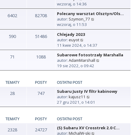
y
wczoraj, o 14:36
ś
Polecany warsztat Olsztyn/Ols…
w
6402
82708
W
autor:
Szymon_77
i
y
wczoraj, o 11:53
e
ś
t
Chlejady 2023
w
590
51486
l
W
autor:
euyot
i
n
y
11 kwie 2024, o 14:37
e
a
ś
t
j
Subarowe fotostrzały Marshalla
w
71
1088
l
n
W
autor:
AdamMarshall
i
n
o
y
19 sie 2022, o 09:42
e
a
w
ś
t
j
s
w
l
n
z
i
n
TEMATY
POSTY
OSTATNI POST
o
y
e
a
w
p
Subaru Justy IV filtr kabinowy
t
28
747
j
s
o
W
autor:
kajusz11
l
n
z
s
y
27 gru 2021, o 14:01
n
o
y
t
ś
a
w
p
w
j
s
o
i
TEMATY
POSTY
OSTATNI POST
n
z
s
e
o
y
t
(S) Subaru XV Crosstrek 2.0 C…
t
2328
24727
w
p
W
autor:
MichalW-ski
l