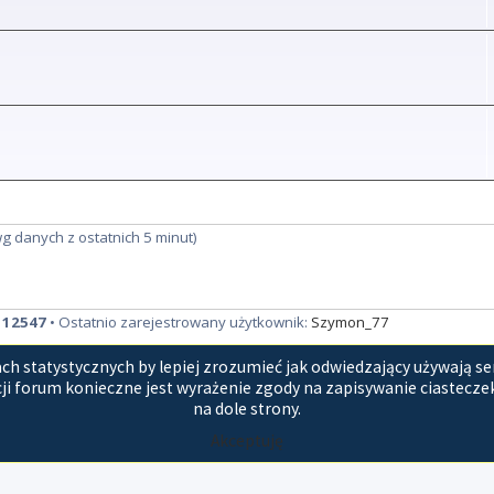
wg danych z ostatnich 5 minut)
:
12547
• Ostatnio zarejestrowany użytkownik:
Szymon_77
h statystycznych by lepiej zrozumieć jak odwiedzający używają se
takt z nami
Regulamin i polityka prywatności
Zespół adminis
ji forum konieczne jest wyrażenie zgody na zapisywanie ciasteczek.
na dole strony.
Technologię dostarcza
phpBB
® Forum Software © phpBB Limited
Polski pakiet językowy dostarcza
phpBB.pl
Akceptuję
GZIP: Off