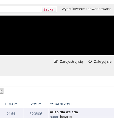
Wyszukiwanie zaawansowane
Szukaj
Zarejestruj się
Zaloguj się
TEMATY
POSTY
OSTATNI POST
Auto dla dziada
2164
320806
W
autor:
bojar