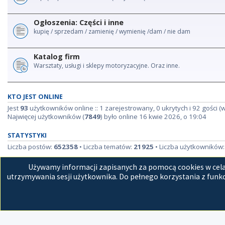
Ogłoszenia: Części i inne
kupię / sprzedam / zamienię / wymienię /dam / nie dam
Katalog firm
Warsztaty, usługi i sklepy motoryzacyjne. Oraz inne.
KTO JEST ONLINE
Jest
93
użytkowników online :: 1 zarejestrowany, 0 ukrytych i 92 gości (
Najwięcej użytkowników (
7849
) było online 16 kwie 2026, o 19:04
STATYSTYKI
Liczba postów:
652358
• Liczba tematów:
21925
• Liczba użytkowników
Używamy informacji zapisanych za pomocą cookies w celac
Strona główna
Kon
utrzymywania sesji użytkownika. Do pełnego korzystania z funkc