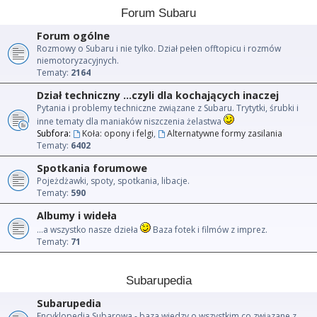
Forum Subaru
Forum ogólne
Rozmowy o Subaru i nie tylko. Dział pełen offtopicu i rozmów
niemotoryzacyjnych.
Tematy:
2164
Dział techniczny ...czyli dla kochających inaczej
Pytania i problemy techniczne związane z Subaru. Trytytki, śrubki i
inne tematy dla maniaków niszczenia żelastwa
Subfora:
Koła: opony i felgi
,
Alternatywne formy zasilania
Tematy:
6402
Spotkania forumowe
Pojeżdżawki, spoty, spotkania, libacje.
Tematy:
590
Albumy i wideła
...a wszystko nasze dzieła
Baza fotek i filmów z imprez.
Tematy:
71
Subarupedia
Subarupedia
Encyklopedia Subarowa - baza wiedzy o wszystkim co związane z