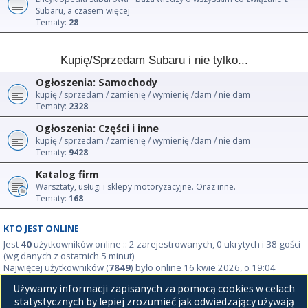
Subaru, a czasem więcej
Tematy:
28
Kupię/Sprzedam Subaru i nie tylko...
Ogłoszenia: Samochody
kupię / sprzedam / zamienię / wymienię /dam / nie dam
Tematy:
2328
Ogłoszenia: Części i inne
kupię / sprzedam / zamienię / wymienię /dam / nie dam
Tematy:
9428
Katalog firm
Warsztaty, usługi i sklepy motoryzacyjne. Oraz inne.
Tematy:
168
KTO JEST ONLINE
Jest
40
użytkowników online :: 2 zarejestrowanych, 0 ukrytych i 38 gości
(wg danych z ostatnich 5 minut)
Najwięcej użytkowników (
7849
) było online 16 kwie 2026, o 19:04
Używamy informacji zapisanych za pomocą cookies w celach
STATYSTYKI
statystycznych by lepiej zrozumieć jak odwiedzający używają