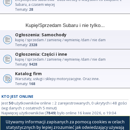
Subaru, a czasem więcej
Tematy:
28
Kupię/Sprzedam Subaru i nie tylko...
Ogłoszenia: Samochody
kupię / sprzedam / zamienię / wymienię /dam / nie dam
Tematy:
2328
Ogłoszenia: Części i inne
kupię / sprzedam / zamienię / wymienię /dam / nie dam
Tematy:
9428
Katalog firm
Warsztaty, usługi i sklepy motoryzacyjne. Oraz inne.
Tematy:
168
KTO JEST ONLINE
Jest
50
użytkowników online :: 2 zarejestrowanych, 0 ukrytych i 48 gości
(wg danych z ostatnich 5 minut)
Najwięcej użytkowników (
7849
) było online 16 kwie 2026, o 19:04
Używamy informacji zapisanych za pomocą cookies w celach
STATYSTYKI
statystycznych by lepiej zrozumieć jak odwiedzający używają