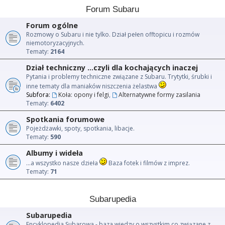
Forum Subaru
Forum ogólne
Rozmowy o Subaru i nie tylko. Dział pełen offtopicu i rozmów
niemotoryzacyjnych.
Tematy:
2164
Dział techniczny ...czyli dla kochających inaczej
Pytania i problemy techniczne związane z Subaru. Trytytki, śrubki i
inne tematy dla maniaków niszczenia żelastwa
Subfora:
Koła: opony i felgi
,
Alternatywne formy zasilania
Tematy:
6402
Spotkania forumowe
Pojeżdżawki, spoty, spotkania, libacje.
Tematy:
590
Albumy i wideła
...a wszystko nasze dzieła
Baza fotek i filmów z imprez.
Tematy:
71
Subarupedia
Subarupedia
Encyklopedia Subarowa - baza wiedzy o wszystkim co związane z