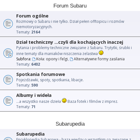
Forum Subaru
Forum ogólne
Rozmowy o Subaru i nie tylko. Dział pełen offtopicu i rozmów
niemotoryzacyjnych.
Tematy:
2164
Dział techniczny ...czyli dla kochających inaczej
Pytania i problemy techniczne związane z Subaru. Trytytki, śrubki i
inne tematy dla maniaków niszczenia żelastwa
Subfora:
Koła: opony i felgi
,
Alternatywne formy zasilania
Tematy:
6402
Spotkania forumowe
Pojeżdżawki, spoty, spotkania, libacje.
Tematy:
590
Albumy i wideła
...a wszystko nasze dzieła
Baza fotek i filmów z imprez.
Tematy:
71
Subarupedia
Subarupedia
Encyklopedia Subarowa - baza wiedzy o wszystkim co związane z