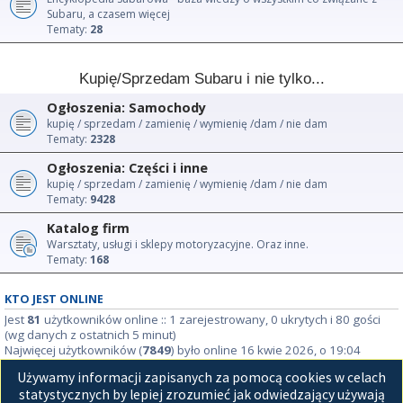
Subaru, a czasem więcej
Tematy:
28
Kupię/Sprzedam Subaru i nie tylko...
Ogłoszenia: Samochody
kupię / sprzedam / zamienię / wymienię /dam / nie dam
Tematy:
2328
Ogłoszenia: Części i inne
kupię / sprzedam / zamienię / wymienię /dam / nie dam
Tematy:
9428
Katalog firm
Warsztaty, usługi i sklepy motoryzacyjne. Oraz inne.
Tematy:
168
KTO JEST ONLINE
Jest
81
użytkowników online :: 1 zarejestrowany, 0 ukrytych i 80 gości
(wg danych z ostatnich 5 minut)
Najwięcej użytkowników (
7849
) było online 16 kwie 2026, o 19:04
Używamy informacji zapisanych za pomocą cookies w celach
STATYSTYKI
statystycznych by lepiej zrozumieć jak odwiedzający używają