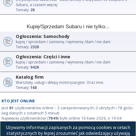
Subaru, a czasem więcej
Tematy:
28
Kupię/Sprzedam Subaru i nie tylko...
Ogłoszenia: Samochody
kupię / sprzedam / zamienię / wymienię /dam / nie dam
Tematy:
2328
Ogłoszenia: Części i inne
kupię / sprzedam / zamienię / wymienię /dam / nie dam
Tematy:
9428
Katalog firm
Warsztaty, usługi i sklepy motoryzacyjne. Oraz inne.
Tematy:
168
KTO JEST ONLINE
Jest
81
użytkowników online :: 3 zarejestrowanych, 0 ukrytych i 78 gości
(wg danych z ostatnich 5 minut)
Najwięcej użytkowników (
7849
) było online 16 kwie 2026, o 19:04
Używamy informacji zapisanych za pomocą cookies w celach
STATYSTYKI
statystycznych by lepiej zrozumieć jak odwiedzający używają