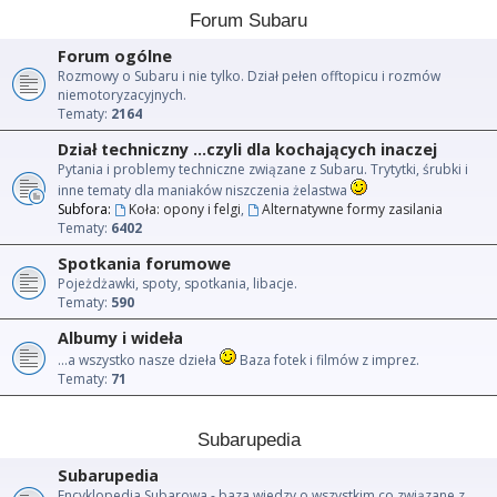
Forum Subaru
Forum ogólne
Rozmowy o Subaru i nie tylko. Dział pełen offtopicu i rozmów
niemotoryzacyjnych.
Tematy:
2164
Dział techniczny ...czyli dla kochających inaczej
Pytania i problemy techniczne związane z Subaru. Trytytki, śrubki i
inne tematy dla maniaków niszczenia żelastwa
Subfora:
Koła: opony i felgi
,
Alternatywne formy zasilania
Tematy:
6402
Spotkania forumowe
Pojeżdżawki, spoty, spotkania, libacje.
Tematy:
590
Albumy i wideła
...a wszystko nasze dzieła
Baza fotek i filmów z imprez.
Tematy:
71
Subarupedia
Subarupedia
Encyklopedia Subarowa - baza wiedzy o wszystkim co związane z