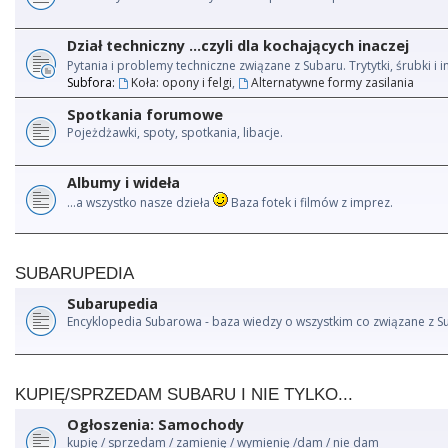
Dział techniczny ...czyli dla kochających inaczej
Pytania i problemy techniczne związane z Subaru. Trytytki, śrubki 
Subfora:
Koła: opony i felgi
,
Alternatywne formy zasilania
Spotkania forumowe
Pojeżdżawki, spoty, spotkania, libacje.
Albumy i wideła
...a wszystko nasze dzieła
Baza fotek i filmów z imprez.
SUBARUPEDIA
Subarupedia
Encyklopedia Subarowa - baza wiedzy o wszystkim co związane z S
KUPIĘ/SPRZEDAM SUBARU I NIE TYLKO...
Ogłoszenia: Samochody
kupię / sprzedam / zamienię / wymienię /dam / nie dam