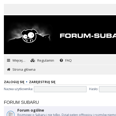
Więcej…
Regulamin
FAQ
Strona główna
ZALOGUJ SIĘ
•
ZAREJESTRUJ SIĘ
Nazwa użytkownika:
Hasło:
FORUM SUBARU
Forum ogólne
Rozmowy o Subaru i nie tylko. Dział pełen offtopicu i rozmów niem