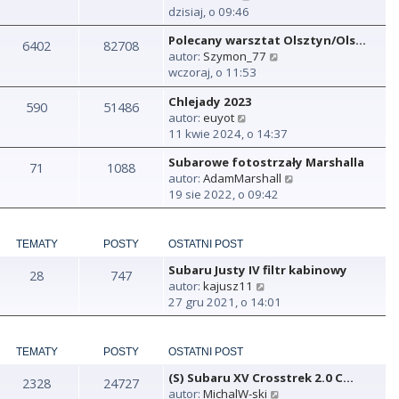
y
dzisiaj, o 09:46
ś
Polecany warsztat Olsztyn/Ols…
w
6402
82708
W
autor:
Szymon_77
i
y
wczoraj, o 11:53
e
ś
t
Chlejady 2023
w
590
51486
l
W
autor:
euyot
i
n
y
11 kwie 2024, o 14:37
e
a
ś
t
j
Subarowe fotostrzały Marshalla
w
71
1088
l
n
W
autor:
AdamMarshall
i
n
o
y
19 sie 2022, o 09:42
e
a
w
ś
t
j
s
w
l
n
z
i
n
TEMATY
POSTY
OSTATNI POST
o
y
e
a
w
p
Subaru Justy IV filtr kabinowy
t
28
747
j
s
o
W
autor:
kajusz11
l
n
z
s
y
27 gru 2021, o 14:01
n
o
y
t
ś
a
w
p
w
j
s
o
i
TEMATY
POSTY
OSTATNI POST
n
z
s
e
o
y
t
(S) Subaru XV Crosstrek 2.0 C…
t
2328
24727
w
p
W
autor:
MichalW-ski
l