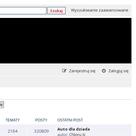
Wyszukiwanie zaawansowane
Szukaj
Zarejestruj się
Zaloguj się
TEMATY
POSTY
OSTATNI POST
Auto dla dziada
2164
320809
W
autor:
Chloru